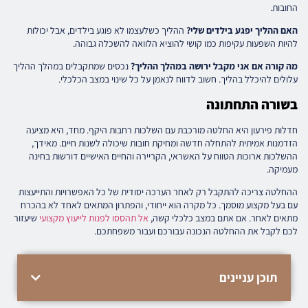
החובות.
האם ההליך יפגע בילדים שלי?
ההליך כשלעצמו לא פוגע בילדים, אבל יכולות
להיות השפעות עקיפות כמו קושי להוציא הלוואה להשכלה גבוהה.
מה קורה אם אני מקבל ירושה במהלך ההליך?
נכסים שמתקבלים במהלך ההליך
עלולים להיכלל בהליך. חשוב לדווח לנאמן על כל שינוי במצב הכלכלי.
בשורה התחתונה
חדלות פירעון היא החלטה מורכבת עם השלכות רחבות היקף. מחד, היא מציעה
הזדמנות אמיתית להתחלה חדשה ומחיקת חובות שיכולה לשנות חיים. מאידך,
ההשלכות ארוכות הטווח על האשראי, הקריירה והחיים האישיים דורשות בחינה
מעמיקה.
ההחלטה צריכה להתקבל רק לאחר הערכה יסודית של כל האפשרויות והתייעצות
עם בעל מקצוע מוסמך. כל מקרה הוא ייחודי, והפתרון המתאים לאחד לא בהכרח
מתאים לאחר. אם אתם במצב כלכלי קשה,
אל תהססו לפנות לייעוץ מקצועי
שיעזור
לכם לקבל את ההחלטה הנכונה עבורכם ועבור משפחתכם.
תוכן עניינים