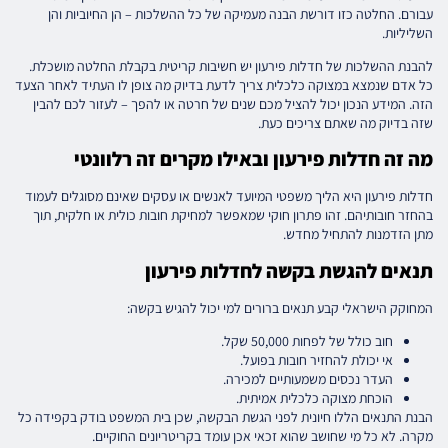
עבורם. החלטה כזו דורשת הבנה מעמיקה של כל ההשלכות – הן החיוביות והן
השליליות.
להבנת ההשלכות של חדלות פירעון יש חשיבות קריטית בקבלת החלטה מושכלת.
כל אדם שנמצא במצוקה כלכלית צריך לדעת בדיוק מה צופן לו העתיד לאחר הצעד
הזה. המידע הנכון יכול להציל מכם שנים של חרטה או להפך – לעזור לכם להבין
שזה בדיוק מה שאתם צריכים כעת.
מה זה חדלות פירעון ובאילו מקרים זה רלוונטי
חדלות פירעון היא הליך משפטי המיועד לאנשים או עסקים שאינם מסוגלים לעמוד
בהחזר חובותיהם. זהו פתרון חוקי שמאפשר למחיקת חובות כולית או חלקית, תוך
מתן הזדמנות להתחיל מחדש.
תנאים להגשת בקשה לחדלות פירעון
המחוקק הישראלי קבע תנאים ברורים למי יכול להגיש בקשה:
חוב כולל של לפחות 50,000 שקל.
אי יכולת להחזיר חובות בפועל.
העדר נכסים משמעותיים למכירה.
הוכחת מצוקה כלכלית אמיתית.
הבנת התנאים הללו חיונית לפני הגשת הבקשה, שכן בית המשפט בודק בקפידה כל
מקרה. לא כל מי שחושב שהוא זכאי אכן עומד בקריטריונים החוקיים.