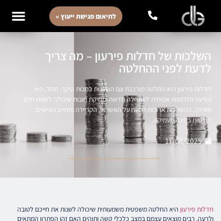
לתיאום פגישת ייעוץ »
השלכות של חדלות פירעון – מה צריך
לדעת לפני ההחלטה
חדלות פירעון היא החלטה מורכבת עם השלכות רחבות היקף. מחד, היא
מציעה הזדמנות אמיתית להתחלה חדשה ומחיקת חובות שיכולה לשנות חיים.
מאידך, ההשלכות ארוכות הטווח על האשראי, הקריירה והחיים האישיים
דורשות בחינה מעמיקה.
11/08/2025
חדלות פירעון
היא החלטה משפטית משמעותית שיכולה לשנות את חייכם לטובה
ולרעה. רבים מוצאים עצמם במצב כלכלי קשה ותוהים האם זהו הפתרון המתאים