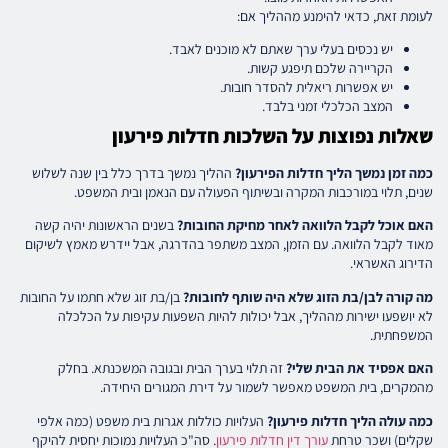
לעומת זאת, כדאי להימנע מההליך אם:
יש נכסים בעלי ערך שאתם לא מוכנים לאבד.
הקריירה שלכם תיפגע קשות.
יש אפשרות ריאלית להסדר חובות.
המצב הכלכלי זמני בלבד.
שאלות נפוצות על השלכות חדלות פירעון
כמה זמן נמשך הליך חדלות הפירעון?
ההליך נמשך בדרך כלל בין שנה לשלוש
שנים, תלוי במורכבות המקרה ובשיתוף הפעולה עם הנאמן ובית המשפט.
האם אוכל לקבל הלוואה לאחר מחיקת החובות?
בשנים הראשונות יהיה קשה
מאוד לקבל הלוואה. עם הזמן, המצב משתפר בהדרגה, אבל יידרש מאמץ לשיקום
הדירוג האשראי.
מה קורה לבן/בת הזוג שלא היה שותף לחובות?
בן/בת זוג שלא חתמו על החובות
לא יושפעו ישירות מההליך, אבל יכולות להיות השפעות עקיפות על הכלכלה
המשפחתית.
האם אפסיד את הבית שלי?
זה תלוי בערך הבית ובגובה המשכנתא. בחלק
מהמקרים, בית המשפט מאפשר לשמור על דירת המגורים היחידה.
כמה עולה הליך חדלות פירעון?
העלויות כוללות אגרות בית משפט (כמה אלפי
שקלים) ושכר טרחת
עורך דין חדלות פירעון
. סה"כ העלויות נמוכות יחסית להיקף