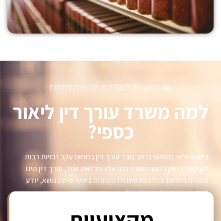
עם ניסיון של למעלה מ-20 שנה בתחום
למה משרד עורך דין ליאור
כספי?
בייעוץ וליווי משפטי נרחב מצד עורך דין בתחום עקב זכויות רבות
הקיימות בחוק ברגעי משבר כמו אלו. כל זאת ועוד, עורך דין הינו
מומחה בתחום בכל הפרטים ולו הקטנים ביותר שיש בנושא, יודע
לתת מענה מהיר וטיפול יעיל.
מקצועיות
עם זאת, עורך דין ליאור כספי הוא עורך דין אשר מתמחה בתיקי