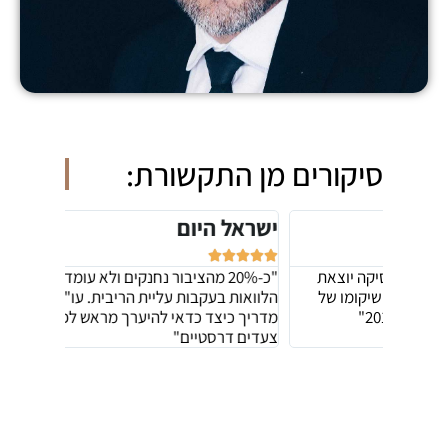
סיקורים מן התקשורת:
ישראל היום
כלכלי









צאת
"כ-20% מהציבור נחנקים ולא עומדים בהחזרי
 של
הלוואות בעקבות עליית הריבית. עו"ד ליאור כספי
שקל לשיק
מדריך כיצד כדאי להיערך מראש לפני ביצוע של
ההסכמות 
צעדים דרסטיים"
ליאור כספ