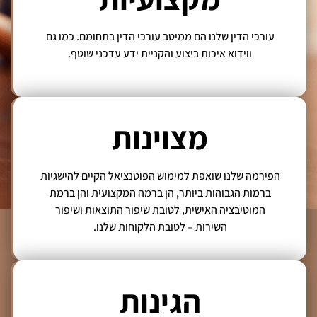
פשיטות רגל, חדלון פירעון והוצאה לפועל, ובשל כל אלה מחזיק
בניסיון רב בפירוק חברות מרצון או בכפייה בעקבות בקשות נושים.
עורכי הדין שלנו הם ממיטב עורכי הדין בתחומם. כמו גם
במידה ואתם מעוניינים בליווי משפטי ומעוניינים בסיוע של עורך דין,
ווידוא איכות ביצוע והקניית ידע עדכני שוטף.
משרדנו ישמח לסייע לכם בכך.
הערכים שלנו:
מצוינות
הפירמה שלנו שואפת למימוש הפוטנציאל הקיים להישגיות
ברמות הגבוהות ביותר, הן ברמה המקצועית והן ברמת
המוטיבציה האישית, לטובת שיפור התוצאות ושיפור
השירות – לטובת הלקוחות שלנו.
הגינות