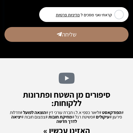
קראתי ואני מסכים ל
מדיניות פרטיות
שליחה
סיפורים מן השטח ופתרונות
ללקוחות:
#
הפודקאסט
#ליאור כספי א.ל.ו חברת עורכי דין #
הוצאה לפועל
#חדלות
פירעון #
עיקולים
#פשיטת רגל
#
מחיקת חובות
#צמצום חובות
#
יציאה
לדרך חדשה
האזינו עכשיו »​