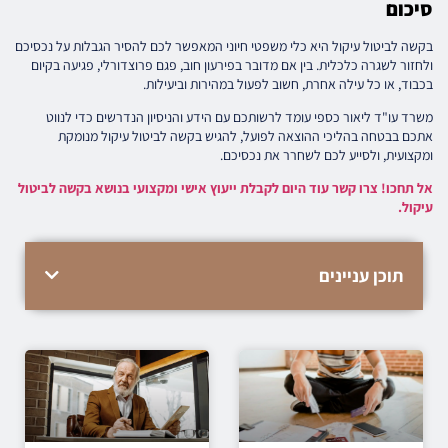
סיכום
בקשה לביטול עיקול היא כלי משפטי חיוני המאפשר לכם להסיר הגבלות על נכסיכם
ולחזור לשגרה כלכלית. בין אם מדובר בפירעון חוב, פגם פרוצדורלי, פגיעה בקיום
בכבוד, או כל עילה אחרת, חשוב לפעול במהירות וביעילות.
משרד עו"ד ליאור כספי עומד לרשותכם עם הידע והניסיון הנדרשים כדי לנווט
אתכם בבטחה בהליכי ההוצאה לפועל, להגיש בקשה לביטול עיקול מנומקת
ומקצועית, ולסייע לכם לשחרר את נכסיכם.
אל תחכו! צרו קשר עוד היום לקבלת ייעוץ אישי ומקצועי בנושא בקשה לביטול
עיקול.
תוכן עניינים