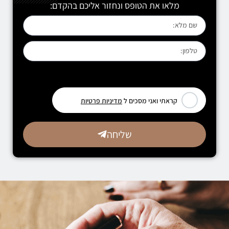
מלאו את הטופס ונחזור אליכם בהקדם:
[leadercf7 campid="6710"]
קראתי ואני מסכים ל
מדיניות פרטיות
שליחה