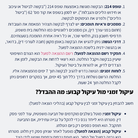
טופס 214:
הבקשה מוגשת באמצעות טופס 214 ("בקשה לביטול או עיכוב
או חידוש הליכים והגבלות"). יש לסמן בטופס את קוד מס' 62 ("ביטול
הליכים") ולפרט את הנימוקים לבקשה.
מסמכים וראיות תומכים:
יש לצרף לבקשה תצהיר המאמת את העובדות
(חתום בפני עורך דין), וכן מסמכים רלוונטיים כמו החלטות בית משפט,
תדפיסי חשבון בנק, תלושי שכר, או כל ראיה אחרת התומכת בטענותיכם.
דרכי הגשה:
ניתן להגיש את הבקשה באופן מקוון (חובה לעורכי דין), בדואר,
או בהגשה ידנית בלשכת ההוצאה לפועל.
תפקיד רשם ההוצאה לפועל:
רשם ההוצאה לפועל
הוא הגורם השיפוטי
שיעיין בבקשה ויקבל החלטה. הוא רשאי לדחות את הבקשה, לזמן את
הצדדים לדיון, או להורות על ביטול העיקול.
לוחות זמנים:
הנושה נדרש להגיב לבקשה תוך 7 ימים מהמצאתה אליו.
החלטת הרשם נשלחת בדרך כלל תוך 45 ימים, אך במקרים דחופים ניתן
לקבל החלטה תוך 24 שעות.
עיקול זמני מול עיקול קבוע: מה ההבדל?
חשוב להבחין בין עיקול זמני לבין עיקול קבוע (בהליכי הוצאה לפועל):
עיקול זמני:
מוטל בשלבים מוקדמים של תביעה משפטית, עוד לפני פסק
דין. מטרתו היא לייחד נכס כדי להקל על גבייה עתידית, אם התביעה
תתקבל. הוא תופס כספים רק ביום הטלתו.
עיקול קבוע (הוצאה לפועל):
מופעל לאחר שניתן פסק דין חלוט. מטרתו
היא גבייה בפועל של החוב. הוא תופס נכסים וכספים שיגיעו לידי הצד