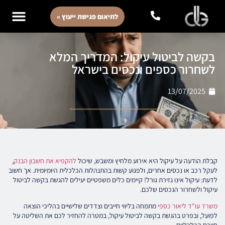
לתיאום פגישת ייעוץ »
בקשה לביטול עיקול: המדריך המלא
לשחרור כספים ונכסים בישראל
13/07/2025
קבלת הודעה על עיקול היא אירוע מלחיץ ומשבש, שיכול
להקפיא את חשבון הבנק
,
לעקל רכב או נכסים אחרים, ולפגוע קשות בהתנהלות הכלכלית היומיומית. אך חשוב
לדעת: עיקול אינו גזירת גורל! קיימים כלים משפטיים יעילים להגשת בקשה לביטול
עיקול ולשחרור הנכסים שלכם.
משרד עו"ד ליאור כספי
מתמחה בליווי חייבים וצדדים שלישיים בהליכי הוצאה
לפועל, ובפרט בהגשת בקשה לביטול עיקול, במטרה להחזיר לכם את השליטה על
חייכם הכלכליים.