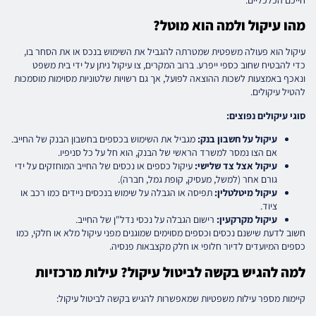
מהו עיקול ולמה הוא מוטל?
עיקול הוא פעולה משפטית שמטרתה להגביל את השימוש בנכס או את הסחר בו,
כדי להבטיח שחוב כספי ייפרע. ברוב המקרים, צו עיקול ניתן על ידי בית משפט
ונאכף באמצעות לשכות ההוצאה לפועל, אך גם רשויות שלטוניות מסוימות מוסמכות
להטיל עיקולים.
סוגי עיקולים נפוצים:
עיקול על חשבון בנק:
מגביל את השימוש בכספים בחשבון הבנק של החייב.
אם הצו נמסר למשרד הראשי של הבנק, הוא חל על כל סניפיו.
עיקול אצל צד שלישי:
עיקול כספים או נכסים של החייב המוחזקים על ידי
גורם אחר (למשל, מעסיק, קופת גמל, חברה).
עיקול מיטלטלין:
תפיסה או הגבלה על שימוש בנכסים ניידים כמו רכב או
ציוד.
עיקול מקרקעין:
רישום הגבלה על נכסי נדל"ן של החייב.
חשוב לדעת שישנם נכסים וכספים מסוימים שמוגנים מפני עיקול מלא או חלקי, כמו
כספים המיועדים לדיור חלופי או חלק מקצבאות פנסיה.
למה להגיש בקשה לביטול עיקול? עילות מרכזיות
קיימות מספר עילות משפטיות שמאפשרות להגיש בקשה לביטול עיקול: