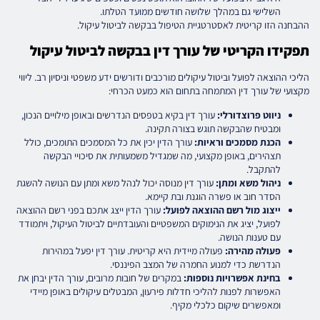
השלישי גם במהלך שלושה חודשים ממועד הטלתו.
ההבחנה הזו קריטית לאסטרטגיית הטיפול בבקשה לביטול עיקול.
תפקידו הקריטי של עורך דין בבקשה לביטול עיקול
הליכי ההוצאה לפועל וביטול עיקולים מורכבים ודורשים ידע משפטי וניסיון רב. ליווי
מקצועי של עורך דין המתמחה בתחום הוא כמעט הכרחי:
ניווט פרוצדורלי:
עורך דין בקיא בטפסים הנדרשים ובאופן מילויים הנכון,
ומבטיח שהבקשה תוגש בצורה תקינה.
הכנת מסמכים וראיות:
עורך הדין יכין את כל המסמכים התומכים, כולל
תצהירים, באופן מקצועי, מה שמגדיל משמעותית את סיכויי הבקשה
להתקבל.
ניהול משא ומתן:
עורך דין מנוסה יכול לנהל משא ומתן עם הנושה להשגת
הסדר חוב או פשרה הוגנת ובת קיימא.
ייצוג מול רשם ההוצאה לפועל:
עורך הדין ייצג אתכם בפני רשם ההוצאה
לפועל, יציג את הנימוקים המשפטיים והעובדתיים לביטול העיקול, ויתמודד
עם טענות הנושה.
פעולה מהירה:
פעולה מיידית היא קריטית. עורך דין יפעל במהירות
הנדרשת כדי למנוע החמרה של המצב הפיננסי.
בחינת אפשרויות נוספות:
במקרים של חובות מרובים, עורך הדין יבחן את
האפשרות לפנות להליכי חדלות פירעון, המבטלים עיקולים באופן מיידי
ומאפשרים שיקום כלכלי מקיף.