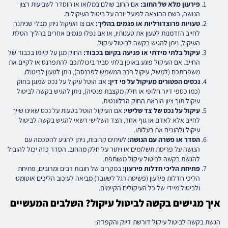
פירעון מלא של החוב:
אם החוב שולם במלואו או הוסדר לשביעות רצון
הנושה, רשם ההוצאה לפועל יורה על ביטול העיקולים.
טעויות פרוצדורליות או פגמים בהליך:
אם צו העיקול ניתן מבלי שניתנה
לחייב הזדמנות לטעון את טענותיו, או אם נפלו פגמים אחרים בהליך הטלת
העיקול, ניתן להגיש בקשה לביטול עיקול.
עיקול בלתי מידתי או פגיעה בקיום בכבוד:
החוק מגן על קיומו בכבוד של
החייב. אם העיקול פוגע באופן בלתי סביר ביכולתכם להתפרנס או לקיים את
משפחתכם (למשל, עיקול רכב המשמש לפרנסה), ניתן לטעון לביטולו.
נכסים הפטורים מעיקול על פי דין:
אם הוטל עיקול על נכס שמוגן בחוק
(כמו כספי דיור חלופי או חלק מקצבת פנסיה), ניתן להגיש בקשה לביטול
עיקול תוך ציון הוראת החוק הרלוונטית.
עיקול על נכס של צד שלישי:
אם העיקול הוטל בטעות על נכס שאינו שייך
לחייב אלא לאדם או גוף אחר, הצד השלישי רשאי להגיש בקשה לביטול
עיקול ולהוכיח את בעלותו.
הסדר או פשרה עם הנושה:
לעיתים קרובות, ניתן להגיע להסכמה עם
הנושה על פריסת תשלומים או ויתור על חלק מהחוב. הסדר כזה יכול להוביל
להגשת בקשה לביטול עיקול משותפת.
פתיחת הליכי חדלות פירעון:
במקרים של חובות רבים ומרובים, פתיחת
הליכי חדלות פירעון (פשיטת רגל לשעבר) מביאה לעיכוב הליכים אוטומטי
ולביטול מיידי של כל העיקולים הקיימים.
איך מגישים בקשה לביטול עיקול? השלבים המעשיים
הגשת בקשה לביטול עיקול דורשת דיוק והקפדה: