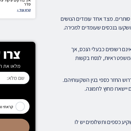
סדר
קרא עוד »
ם סותרים. מצד אחד עומדים הנושים
ושקעו בנכסים שעומדים למכירה.
שאינם רשומים כבעלי הנכס, אך
צרו 
המשפט ראיות, לנסח בקשות
מלאו את הט
רוש החזר כספי בגין השקעותיהם.
ם יישארו מחוץ לתמונה.
[leadercf7 campid="6710"]
קראתי וא
קיע כספים ותשלומים יש לו