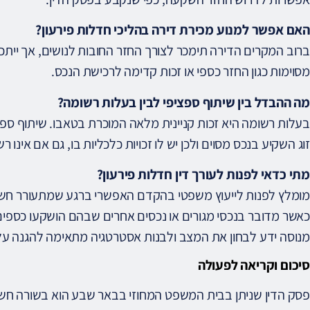
האם אפשר למנוע מכירת דירה בהליכי חדלות פירעון?
ברוב המקרים הדירה תימכר לצורך החזר החובות לנושים, אך ייתכן ויי
מסוימות כגון החזר כספי או זכות קדימה לרכישת הנכס.
מה ההבדל בין שיתוף ספציפי לבין בעלות רשומה?
בעלות רשומה היא זכות קניינית מלאה המוכרת בטאבו. שיתוף ספ
זוג השקיע בנכס מסוים ולכן יש לו זכויות כלכליות בו, גם אם אינו ר
מתי כדאי לפנות לעורך דין חדלות פירעון?
מומלץ לפנות לייעוץ משפטי בהקדם האפשרי ברגע שמתעורר חשש ל
כאשר מדובר בנכסי מגורים או נכסים אחרים שבהם הושקעו כספים 
מנוסה ידע לבחון את המצב ולבנות אסטרטגיה מתאימה להגנה על 
סיכום וקריאה לפעולה
פסק הדין שניתן בבית המשפט המחוזי בבאר שבע הוא בשורה חשו