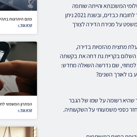
לומי המשכנתא והייתה שותפה
מלאה במימון והחזקת הנכס. עם פרידתם של בני הזוג נקלע הגבר לחובות כבדים, ובשנת 2021 ניתן
מהם היתרונות בתהלי
המשפט על מכירת הדירה לצורך
קרא עוד »
לת מחצית מהזכויות בדירה,
השלום בקריית גת דחה את בקשתה
ה למחוזי, שם נדרשה השאלה מחדש:
ע בו לאורך השנים?
ר שהיא רשומה על שמו של הגבר
הפתרון המשפטי לחו
החזר כספי משמעותי על השקעותיה.
קרא עוד »
ופת החיים המשותפים.