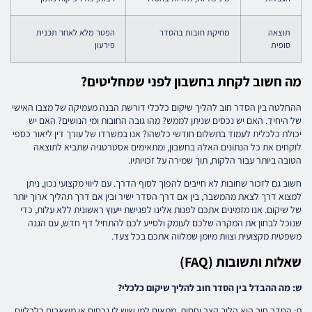
תוצאה
מחיקת חובות בהסדר
הפטר מלא לאחר תכנית
סופית
פירעון
מה חשוב לקחת בחשבון לפני שמחליטים?
ההחלטה בין הסדר חוב להליך שיקום כלכלי דורשת הבנה מעמיקה של מצבו האישי
של היחיד. האם יש נכסים שניתן לממש? מהו גובה החובות ומי הנושים? האם יש
יכולת כלכלית לעמוד בתשלום חודשי כלשהו? אנו במשרדו של עורך דין ליאור כספי
לוקחים את כל הנתונים האלה בחשבון, ומתאימים אסטרטגיה שתביא לתוצאה
הטובה ביותר עבור הלקוח, תוך שמירה על זכויותיו.
חשוב גם לזכור שחובות לא חייבים להפוך לסוף הדרך. עם ליווי מקצועי נכון, ניתן
למצוא דרך לצאת מהמשבר, בין אם דרך הסדר ישיר ובין אם דרך תהליך ארוך יותר
של שיקום. אנו מזמינים אתכם לפנות אלינו לפגישת ייעוץ ראשונית ללא עלות, כדי
שנוכל לבחון את המקרה שלכם לעומק ולסייע לכם להתחיל דף חדש, עם הגנה
משפטית מקצועית וצוות מיומן שמלווה אתכם בכל צעד.
שאלות ותשובות (FAQ)
ש: מה ההבדל בין הסדר חוב להליך שיקום כלכלי?
ת: הסדר חוב הוא הליך קצר יחסית, מתאים למי שיש לו נכסים או משאבים כלכליים,