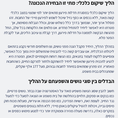
הליך שיקום כלכלי: מתי זו הבחירה הנכונה?
הליך שיקום כלכלי במסגרת חדלות פירעון מתאים יותר למי שמצוי במצב כלכלי
קשה מאוד, ללא נכסים או כסף נזיל שיכול לשמש לפירעון מיידי של החובות. זהו
מסלול ארוך יותר, שנמשך בדרך כלל כשלוש שנים, וכולל הגבלות מסוימות, אך
מטרתו היא לאפשר ליחיד להתחיל מחדש. אנו מלווים את הלקוחות בכל שלב, החל
מהגשת הבקשה לממונה על חדלות פירעון, דרך קבלת צו עיכוב הליכים, ועד לקבלת
הפטר מלא.
במהלך ההליך, היחיד מקבל הגנה מפני נושים, וצו תשלומים חודשי נקבע בהתאם
ליכולתו הכלכלית. אנו עובדים קשה כדי להבטיח שהתשלום יהיה נמוך ככל האפשר,
ומסייעים ללקוח לעמוד בתנאים, כמו הגשת דוחות תקופתיים לנאמן. המטרה היא
להגיע לתכנית פירעון שתאפשר ליחיד להשתקם ולחזור למרקם החיים, כשהחובות
מאחוריו. זהו פתרון שמתאים במיוחד לחובות גבוהים, מעל 177 אלף שקלים,
שמתנהלים בבית משפט.
הבדלים בין סוגי נושים והשפעתם על ההליך
חשוב להבין שסוג הנושה משפיע מאוד על האסטרטגיה שבה נבחר. נושים פרטיים,
כמו בנקים או ספקים, תלויים בהחלטות של בית משפט או הוצאה לפועל כדי לפעול
נגד החייב. לעומת זאת, רשויות המדינה, כמו מס הכנסה או עיריות, פועלות מכוח חוק
מיסים גבייה, ויכולות להטיל עיקולים באופן מיידי, ללא תלות בגופים משפטיים.
במקרים כאלה, נדרשת פעולה מהירה וממוקדת יותר כדי למנוע מימוש כספים או
נכסים.