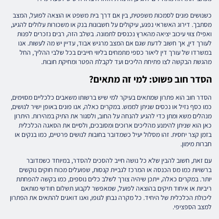
כשנושים פונים לסמכות משפטית, בין אם דרך בית משפט או הוצאה לפועל, המצב
מסתבך. דירוג האשראי נפגע, עיקולים על חשבונות בנק או משכורות עלולים להגיע,
ואפילו צווי עיכוב יציאה מהארץ נכנסים לתמונה. בשלב הזה, רבים נזכרים לפנות
לעורך דין, אך חשוב לדעת שגם אם המצב מרגיש אבוד, עדיין יש מה לעשות. אנו
במשרדו של עורך דין ליאור כספי מתמחים בליווי חייבים בכל שלבי ההליך, החל
מהגשת הבקשה לצו פתיחת הליכים ועד לקבלת הפטר ומחיקת חובות.
הסדר חוב פשוט: למי זה מתאים?
הסדר חוב הוא פתרון שמתאים בעיקר למי שיש ברשותו משאבים כלכליים מסוימים,
כמו כסף נזיל או נכסים שניתן לממש. במקרים כאלה, אנו פונים באופן ישיר לנושים,
מנהלים משא ומתן כדי להגיע להנחה על החוב, ולסגור את התיק במהירות. היתרון
כאן הוא שניתן להימנע מהליכים ארוכים ומסובכים, ולסיים את הסאגה הכלכלית
בזמן קצר יחסית. זהו מסלול יעיל כשמדובר בחובות לנושים פרטיים, כמו בנקים או
חברות מימון.
עם זאת, חשוב להבין שלא כל נושה חייב להסכים להסדר, במיוחד כשמדובר
ברשויות כמו מס הכנסה או המרכז לגביית קנסות, שפועלים מכוח חוקים נוקשים
יותר. במקרים כאלה, ייתכן שיהיה צורך לשלב כלים נוספים, כמו בקשה להפחתת
ריביות או איחוד תיקים בהוצאה לפועל, שמאפשר לקבוע תשלום חודשי מותאם
ליכולת הכלכלית של היחיד. כל מקרה נבחן לגופו, ואנו דואגים להתאים את הפתרון
למצב הספציפי.