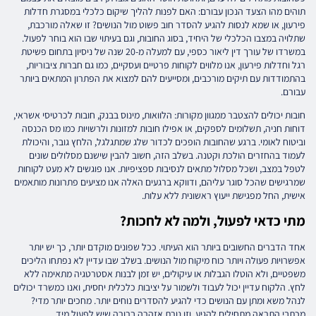
תוהים מהו הצעד הנכון עבורם: האם לפנות להליך שיקום כלכלי במסגרת חדלות
פירעון, או שמא לנסות להגיע להסדר חוב פשוט מול הנושים? זו שאלה מורכבת,
שתלויה במצבו הכלכלי של היחיד, בסוג החובות, וגם בעיתוי שבו הוא בוחר לפעול.
במשרדו של עורך דין ליאור כספי, עם למעלה מ-20 שנה של ניסיון בתחום פשיטת
רגל וחדלות פירעון, אנו מלווים לקוחות פרטיים ועסקיים, כמו גם חברות ציבוריות,
בהתמודדות עם תיקים מורכבים, ומסייעים להם למצוא את הפתרון המתאים ביותר
עבורם.
חובות יכולים להצטבר ממגוון מקורות: הלוואות, מינוס בבנק, חובות לכרטיסי אשראי,
דוחות חניה, תשלומים לספקים, או אפילו חובות למזונות ולרשויות כמו מס הכנסה
וביטוח לאומי. ברגע שהחובות הופכים לכדור שלג שמתגלגל, הלחץ גובר, והיכולת
לעמוד בהחזרים הולכת וקטנה. בשלב הזה, חשוב להבין שישנם מסלולים שונים
לטפל במצב, ושכל מסלול מתאים לנסיבות ספציפיות. אנו פוגשים לא מעט לקוחות
שמרגישים שהכל סוגר עליהם, ודווקא ברגעים האלה אנו מציעים פתרונות מותאמים
אישית, החל מפגישת ייעוץ ראשונית ללא עלות.
מתי כדאי לפעול, ולמה לא לחכות?
אחד הדברים החשובים ביותר הוא העיתוי. ככל שפונים מוקדם יותר, כך יש יותר
אפשרויות פעולה ויותר כוח מיקוח מול הנושים. בשלב שבו עדיין לא נפתחו הליכים
משפטיים, ולא הוטלו הגבלות או עיקולים, יש זמן לבנות אסטרטגיה מתאימה ללא
לחץ. הלקוח עדיין יכול לעבוד ולשמור על יציבות כלכלית יחסית, ואנו כמשרד יכולים
לנהל משא ומתן עם הנושים כדי להגיע להסדרים נוחים יותר. מחכים יותר מדי?
מכתבי התראה מתחילים להגיע, וזו נורת אזהרה ברורה שיש לפעול מיד.