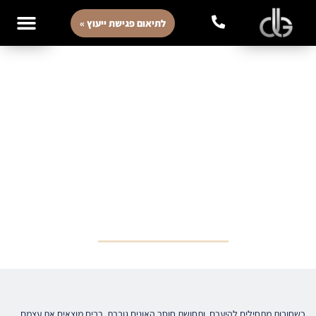
לתיאום פגישת ייעוץ »
מתי נכון לבחור בהליך שיקום כלכלי ומתי
בהסדר חוב פשוט
המאמר עוסק בבחירה בין הסדר חוב להליך שיקום כלכלי במסגרת חדלות
פירעון, תוך הבנת המצב הכלכלי וצרכי הלקוח. הוא מדגיש את חשיבות העיתוי
ומציג את היתרונות והחסרונות של כל גישה, בהתייחס למשאבים ולסוגי הנושים
השונים. המשרד של עו"ד ליאור כספי מציע ליווי מותאם ואסטרטגיה אישית
לפתרון מיטבי, כולל פגישת ייעוץ ראשונית ללא עלות.
17/11/2025
כשחובות מתחילים להיערם, ותחושת חוסר האונים גוברת, רבים מוצאים את עצמם