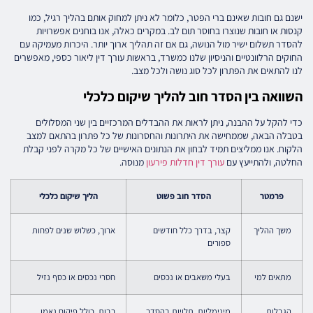
ישנם גם חובות שאינם ברי הפטר, כלומר לא ניתן למחוק אותם בהליך רגיל, כמו
קנסות או חובות שנוצרו בחוסר תום לב. במקרים כאלה, אנו בוחנים אפשרויות
להסדר תשלום ישיר מול הנושה, גם אם זה תהליך ארוך יותר. היכרות מעמיקה עם
החוקים הרלוונטיים והניסיון שלנו כמשרד, בראשות עורך דין ליאור כספי, מאפשרים
לנו להתאים את הפתרון לכל סוג נושה ולכל מצב.
השוואה בין הסדר חוב להליך שיקום כלכלי
כדי להקל על ההבנה, ניתן לראות את ההבדלים המרכזיים בין שני המסלולים
בטבלה הבאה, שממחישה את היתרונות והחסרונות של כל פתרון בהתאם למצב
הלקוח. אנו ממליצים תמיד לבחון את הנתונים האישיים של כל מקרה לפני קבלת
החלטה, ולהתייעץ עם
עורך דין חדלות פירעון
מנוסה.
פרמטר
הסדר חוב פשוט
הליך שיקום כלכלי
משך ההליך
קצר, בדרך כלל חודשים
ארוך, כשלוש שנים לפחות
ספורים
מתאים למי
בעלי משאבים או נכסים
חסרי נכסים או כסף נזיל
הגבלות
מינימליות, תלויות בהסדר
רבות, כולל פיקוח נאמן