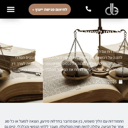
לתיאום פגישת ייעוץ »
כך ניתן לשמור על רכוש אישי גם בזמן הליך
משפטי
התמודדות עם הליך משפטי דורשת ייעוץ משפטי מוקדם והכרת זכויותיכם
להגנה על רכושכם. בין האפשרויות לשמירה על נכסים אישיים נמנים הסדרי
חוב, הליכי חדלות פירעון והבנה של נכסים מוגנים מפני עיקול. פנייה לעורך דין
מומחה תגביר את הסיכויים לצלוח את המשבר הכלכלי עם מינימום פגיעה.
25/01/2026
התמודדות עם הליך משפטי, בין אם מדובר בחדלות פירעון, הוצאה לפועל או כל סוג
אחר של תביעה, עלולה להיות חוויה מטלטלת. מעבר ללחץ הנפשי והכלכלי, קיים גם