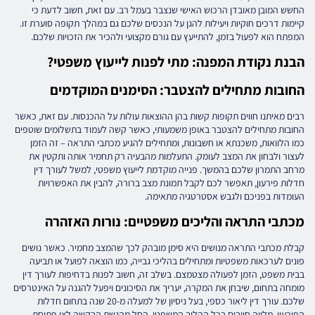
החשש המובן מאובדן הרכוש האישי שנצבר בעמל רב. עם זאת, חשוב לדעת כי
קיימות דרכים חוקיות ויעילות להגן על הנכסים שלכם גם במהלך תקופה סוערת זו.
המפתח הוא לפעול בזמן, להתייעץ עם גורם מקצועי ולהכיר את הזכויות שלכם.
הבנת נקודת המפנה: מתי לפנות לייעוץ משפטי?
החובות מתחילים להצטבר: הסימנים המוקדמים
רבים מאיתנו חווים תקופות קשות בהן ההוצאות עולות על ההכנסות. עם זאת, כאשר
החובות מתחילים להצטבר באופן משמעותי, כאשר קשה לעמוד בתשלומים שוטפים
כמו הלוואות, משכנתא או חשבונות, ומתחילים להגיע מכתבי התראה – זה הזמן
לעצור ולבחון את המצב לעומק. התעלמות מהבעיה רק תחמיר אותה ותקטין את
מרחב התמרון שלכם בהמשך. פנייה מוקדמת לייעוץ משפטי, למשל לעורך דין
חדלות פירעון, תאפשר לכם לקבל תמונת מצב ברורה, להבין את האפשרויות
העומדות בפניכם ולגבש אסטרטגיה מתאימה.
מכתבי התראה והליכים משפטיים: נורות האזהרה
קבלת מכתבי התראה מנושים היא סימן מובהק לכך שהמצב מחמיר. כאשר נושים
פונים לערכאות משפטיות ומתחילים בהליכי גבייה, כמו הוצאה לפועל או תביעה
בבית משפט, הזמן לפעולה מצטמצם. בשלב זה, חשוב לפנות בדחיפות לעורך דין
מומחה בתחום, שיבחן את המקרה, יעריך את הסיכונים ויפעל להגנה על האינטרסים
שלכם. עורך דין ליאור כספי, בעל ניסיון של למעלה מ-20 שנה בתחום חדלות
הפירעון, מלווה חייבים בכל ההליך המשפטי, החל מהגשת הבקשה לצו פתיחת