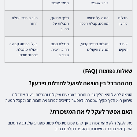
דירוג אשראי
תמיד אפשרי
חדלות
הגנה על נכסים
הליך ממושך,
חייבים חסרי יכולת
פירעון
מוגנים, קבלת הפטר
הגבלות על
החזר
החייב
איחוד
תשלום חודשי קבוע,
הגדלת סכום
בעלי הכנסה קבועה
תיקים
מניעת עיקולים
החוב, ריבית
ויכולת מוגבלת
פיגורים
להחזר חודשי
שאלות נפוצות (FAQ)
מה ההבדל בין הוצאה לפועל לחדלות פירעון?
הוצאה לפועל היא הליך גביית חובות באמצעות עיקולים והגבלות, בעוד שחדלות
פירעון היא הליך מקיף שמטרתו לאפשר לחייבים לפרוע את חובותיהם ולקבל הפטר.
האם אפשר לעקל לי את המשכורת?
ניתן לעקל חלק מהמשכורת, אך קיים סכום מינימלי שמוגן מפני עיקול. גובה הסכום
המוגן תלוי בגובה המשכורת ובמספר התלויים בחייב.