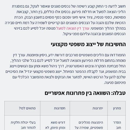
חשוב לדעת כי החוק קובע רשימה של נכסים מוגנים שאסור לעקל, גם במסגרת
הליכי הוצאה לפועל או חדלות פירעון. נכסים אלו כוללים, בין היתר, קצבאות
מסוימות, כספי פנסיה, ציוד אישי חיוני וסכום כסף מסוים בחשבון הבנק. הכרת
הזכויות שלכם והגנה על הנכסים המוגנים הם קריטיים לשמירה על רמת חיים סבירה
במהלך ההליך המשפטי.
עורך דין הוצאה לפועל
מנוסה יוכל לסייע לכם בזיהוי
הנכסים המוגנים ובהגנה עליהם מפני עיקול.
החשיבות של ייצוג משפטי מקצועי
התמודדות עם הליכים משפטיים מורכבים דורשת ידע, ניסיון ומיומנות. עורך דין
מומחה בתחום חדלות הפירעון והוצאה לפועל יוכל לסייע לכם בכל שלבי ההליך,
החל מבחינת המקרה וגיבוש האסטרטגיה, דרך ניהול משא ומתן עם הנושים וייצוג
בבית המשפט, ועד לקבלת ההפטר המיוחל. ייצוג משפטי מקצועי יגדיל את הסיכויים
שלכם להגן על הרכוש האישי, למזער את הנזקים ולצאת מהמשבר הכלכלי עם
מינימום פגיעה.
טבלה: השוואה בין פתרונות אפשריים
פתרון
יתרונות
חסרונות
מתאים למי?
הסדר
הימנעות מהליכים
דורש משא
בעלי יכולת חלקית
חוב
משפטיים, שמירה על
ומתן מיומן, לא
להחזר חוב