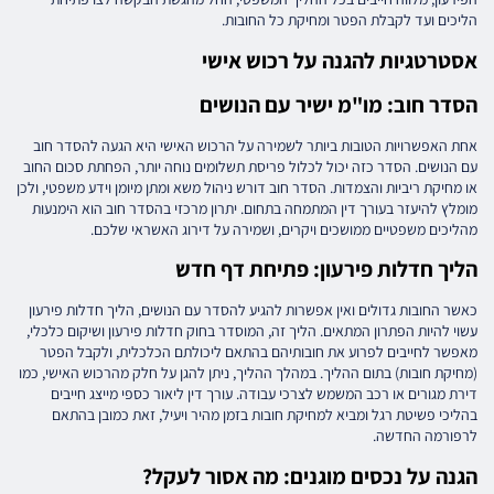
הליכים ועד לקבלת הפטר ומחיקת כל החובות.
אסטרטגיות להגנה על רכוש אישי
הסדר חוב: מו"מ ישיר עם הנושים
אחת האפשרויות הטובות ביותר לשמירה על הרכוש האישי היא הגעה להסדר חוב
עם הנושים. הסדר כזה יכול לכלול פריסת תשלומים נוחה יותר, הפחתת סכום החוב
או מחיקת ריביות והצמדות. הסדר חוב דורש ניהול משא ומתן מיומן וידע משפטי, ולכן
מומלץ להיעזר בעורך דין המתמחה בתחום. יתרון מרכזי בהסדר חוב הוא הימנעות
מהליכים משפטיים ממושכים ויקרים, ושמירה על דירוג האשראי שלכם.
הליך חדלות פירעון: פתיחת דף חדש
כאשר החובות גדולים ואין אפשרות להגיע להסדר עם הנושים, הליך חדלות פירעון
עשוי להיות הפתרון המתאים. הליך זה, המוסדר בחוק חדלות פירעון ושיקום כלכלי,
מאפשר לחייבים לפרוע את חובותיהם בהתאם ליכולתם הכלכלית, ולקבל הפטר
(מחיקת חובות) בתום ההליך. במהלך ההליך, ניתן להגן על חלק מהרכוש האישי, כמו
דירת מגורים או רכב המשמש לצרכי עבודה. עורך דין ליאור כספי מייצג חייבים
בהליכי פשיטת רגל ומביא למחיקת חובות בזמן מהיר ויעיל, זאת כמובן בהתאם
לרפורמה החדשה.
הגנה על נכסים מוגנים: מה אסור לעקל?