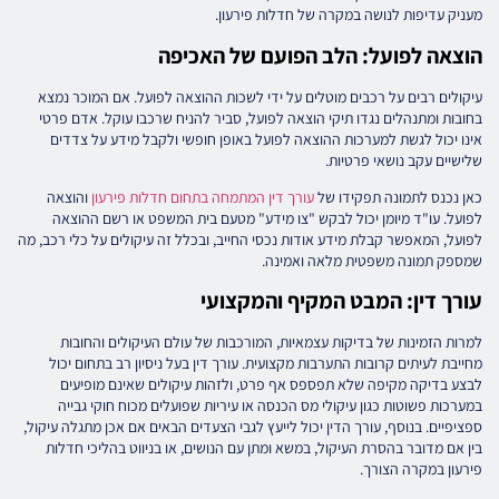
מעניק עדיפות לנושה במקרה של חדלות פירעון.
הוצאה לפועל: הלב הפועם של האכיפה
עיקולים רבים על רכבים מוטלים על ידי לשכות ההוצאה לפועל. אם המוכר נמצא
בחובות ומתנהלים נגדו תיקי הוצאה לפועל, סביר להניח שרכבו עוקל. אדם פרטי
אינו יכול לגשת למערכות ההוצאה לפועל באופן חופשי ולקבל מידע על צדדים
שלישיים עקב נושאי פרטיות.
כאן נכנס לתמונה תפקידו של
עורך דין המתמחה בתחום חדלות פירעון
והוצאה
לפועל. עו"ד מיומן יכול לבקש "צו מידע" מטעם בית המשפט או רשם ההוצאה
לפועל, המאפשר קבלת מידע אודות נכסי החייב, ובכלל זה עיקולים על כלי רכב, מה
שמספק תמונה משפטית מלאה ואמינה.
עורך דין: המבט המקיף והמקצועי
למרות הזמינות של בדיקות עצמאיות, המורכבות של עולם העיקולים והחובות
מחייבת לעיתים קרובות התערבות מקצועית. עורך דין בעל ניסיון רב בתחום יכול
לבצע בדיקה מקיפה שלא תפספס אף פרט, ולזהות עיקולים שאינם מופיעים
במערכות פשוטות כגון עיקולי מס הכנסה או עיריות שפועלים מכוח חוקי גבייה
ספציפיים. בנוסף, עורך הדין יכול לייעץ לגבי הצעדים הבאים אם אכן מתגלה עיקול,
בין אם מדובר בהסרת העיקול, במשא ומתן עם הנושים, או בניווט בהליכי חדלות
פירעון במקרה הצורך.