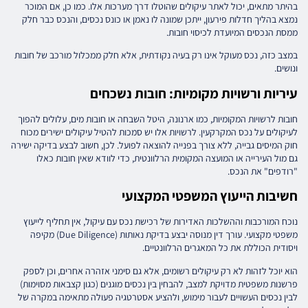
בהיתר מתאים, יכול לאתר עיקולים שהוטלו דרך מערכות אלו. כמו כן, אם המוכר
נמצא בהליך חדלות פירעון, ייתכן שמונה לו נאמן או כונס נכסים, והנכס כבר חלק
ממסת הנכסים המיועדת לכיסוי חובות.
במצב כזה, נכס מעוקל אינו רק בעיה נקודתית, אלא חלק ממכלול מורכב של חובות
ונושים.
עיריות ורשויות מקומיות: חובות נשכחים
חובות לרשויות המקומיות, כמו ארנונה, היטל השבחה או חובות מים, עלולים להפוך
לעיקולים על נכס המקרקעין. לרשויות אלו יש סמכות להטיל עיקולים ישירים מכוח
חוק המיסים גבייה, ללא צורך בפנייה להוצאה לפועל. לכן, חשוב לבצע בדיקה ישירה
גם מול העירייה או המועצה המקומית הרלוונטית, כדי לוודא שאין חובות כאלו
"רודפים" את הנכס.
חשיבות הייעוץ המשפטי המקצועי
נוכח המורכבות וההשלכות האדירות של רכישת נכס עם עיקול, אין תחליף לייעוץ
משפטי מקצועי. עורך דין מנוסה יבצע בדיקת נאותות (Due Diligence) מקיפה
ויסודית הכוללת את כל המאגרים הרלוונטיים.
הוא יוכל לזהות לא רק עיקולים רשומים, אלא גם סימני אזהרה אחרים, וכן לספק
פרשנות משפטית מדויקת למצב, להבחין בין נכסים מוגנים (כגון קצבאות מסוימות)
לבין נכסים העשויים לעבור מימוש, ולהציע אסטרטגיה פעולה מתאימה במקרה של