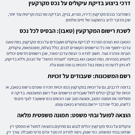
דרכי ביצוע בדיקת עיקולים על נכס מקרקעין
כשמדובר בנכס מקרקעין (דירה, מגרש, בניין), הבדיקה מורכבת וקריטית עוד יותר,
שכן מדובר לרוב בהשקעה של חיים שלמים.
לשכת רישום המקרקעין (טאבו): הבסיס לכל נכס
הטאבו הוא הגורם המרכזי לבדיקת עיקולים ושעבודים על נכסי מקרקעין. נסח טאבו
עדכני יחשוף את כל הרישומים הקשורים לנכס, כולל בעלות, משכנתאות, עיקולים,
הערות אזהרה ועוד. חשוב לוודא כי הנסח עדכני מאוד, שכן רישומים חדשים יכולים
להופיע במהירות. נסח הטאבו הוא בבחינת "תעודת הזהות" של הנכס, וללא בדיקתו,
לא ניתן לדעת מי באמת בעל הזכויות בו ומה מעש עליו.
רשם המשכונות: שעבודים על זכויות
בדומה לרכבים, גם על זכויות במקרקעין (כמו זכויות חכירה שטרם נרשמו בטאבו, או
זכויות של קבלן) יכולים לחול שעבודים הרשומים אצל רשם המשכונות. בדיקה זו
משלימה את תמונת המצב, ומונעת מצב שבו רוכשים נכס ששועבד לגוף פיננסי
כלשהו, מבלי שהדבר יירשם במפורש בטאבו עצמו.
הוצאה לפועל ובתי משפט: תמונה משפטית מלאה
עיקולים על נכסי מקרקעין יכולים לנבוע גם מתיקים בהוצאה לפועל או מפסקי דין
שניתנו בבתי המשפט. כפי שצוין, גישה למידע זה מצד אדם פרטי מוגבלת. עורך דין,