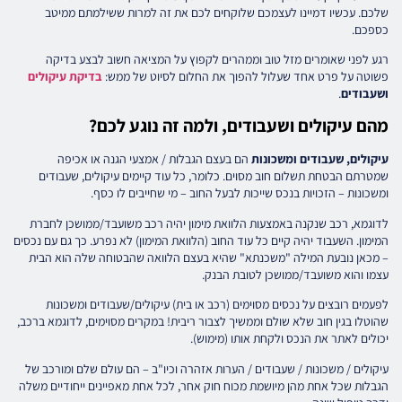
שלכם. עכשיו דמיינו לעצמכם שלוקחים לכם את זה למרות ששילמתם ממיטב
כספכם.
רגע לפני שאומרים מזל טוב וממהרים לקפוץ על המציאה חשוב לבצע בדיקה
פשוטה על פרט אחד שעלול להפוך את החלום לסיוט של ממש:
בדיקת עיקולים
ושעבודים
.
מהם עיקולים ושעבודים, ולמה זה נוגע לכם?
עיקולים, שעבודים ומשכונות
הם בעצם הגבלות / אמצעי הגנה או אכיפה
שמטרתם הבטחת תשלום חוב מסוים. כלומר, כל עוד קיימים עיקולים, שעבודים
ומשכונות – הזכויות בנכס שייכות לבעל החוב – מי שחייבים לו כסף.
לדוגמא, רכב שנקנה באמצעות הלוואת מימון יהיה רכב משועבד/ממושכן לחברת
המימון. השעבוד יהיה קיים כל עוד החוב (הלוואת המימון) לא נפרע. כך גם עם נכסים
– מכאן נובעת המילה "משכנתא" שהיא בעצם הלוואה שהבטוחה שלה הוא הבית
עצמו והוא משועבד/ממושכן לטובת הבנק.
לפעמים רובצים על נכסים מסוימים (רכב או בית) עיקולים/שעבודים ומשכונות
שהוטלו בגין חוב שלא שולם וממשיך לצבור ריבית! במקרים מסוימים, לדוגמא ברכב,
יכולים לאתר את הנכס ולקחת אותו (מימוש).
עיקולים / משכונות / שעבודים / הערות אזהרה וכיו"ב – הם עולם שלם ומורכב של
הגבלות שכל אחת מהן מיושמת מכוח חוק אחר, לכל אחת מאפיינים ייחודיים משלה