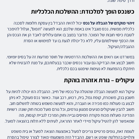
ודרך טיפול שונה.
כשנכס הופך למלכודת: ההשלכות הכלכליות
זיהוי מוקדם של הגבלה על נכס
יכול להיות ההבדל בין עסקת חלומות לסכנה
כלכלית ממשית. נכס מוגבל אינו באמת שלכם; הוא למעשה "תפוס", ועלול להימכר
לטובת כיסוי חובות של המוכר. מדובר במצב בו אתם עלולים לאבד הן את הנכס והן
את הכסף ששילמתם עליו, ללא כל יכולת לגעת בו עד למימושו או הסרת
ההגבלה/העיקול.
במשרדנו אנו רואים את ההשלכות הדרמטיות של חוסר מודעות זה על בסיס יומיומי.
חשוב לבצע את הבדיקה גם עבור נכסים שכבר בבעלותכם, על מנת להבטיח שלא
תיתקלו בהפתעות לא נעימות שיפגעו בכם כלכלית.
עיקולים – נורת אזהרה בוהקת
עיקול הוא למעשה הגבלה שהוטלה על נכסיו של חייב. ההגבלה הזו יכולה להיות על
חשבון בנק, משכורת, קופת גמל, בית, רכוש, רכב ועוד. כאשר נכס מעוקל, לא ניתן
לבצע בו פעולות כמו מכירה או העברה, והוא למעשה משמש בטוחה לתשלום חוב.
חשוב להבין שעיקולים מגיעים ממגוון גורמים, וכל גורם פועל מכוח חוק שונה: רשויות
המדינה פועלות מכוח פקודת המיסים גבייה וחוק המרכז לגביית קנסות, מה
שמאפשר להן להטיל עיקול מיידי לאחר התראה, לעיתים ללא תלות בהוצאה לפועל.
לעומת זאת, גופים פרטיים צריכים לפעול באמצעות הוצאה לפועל או בית משפט
ותלויים בהחלטת שופט או רשם. ההבדל הזה משמעותי מאוד לצורך טיפול בהסרת