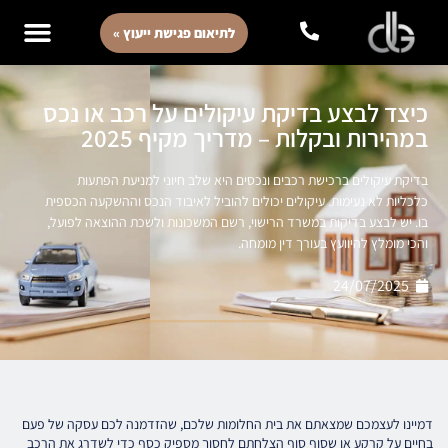
לתיאום פגישת ייעוץ »
כיצד לבצע בדיקת עיקולים על רכב או נכס
במהירות ובקלות – מדריך מקיף 2025
בדיקת עיקולים ברכישת רכבים ונכסים היא שלב חיוני למניעת הפתעות
כלכליות לא נעימות. עיקולים יכולים להוביל לאיבוד הנכס וההשקעה הכספית
בו. יש לבצע בדיקות במשרד הרישוי, רשם המשכונות ולשכת ההוצאה לפועל,
והכי מומלץ להיוועץ בעורך דין מומחה.
24/07/2025
דמיינו לעצמכם שמצאתם את בית החלומות שלכם, שהזדמנה לכם עסקה של פעם
בחיים על קרקע או שסוף סוף הצלחתם לחסוך מספיק כסף כדי לשדרג את הרכב