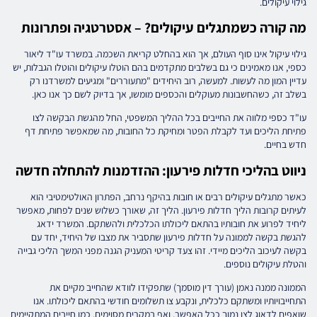
גילוי עיקולים.
מה קורה כשמתגלים עיקולים? – אסטרטגיה ופתרונות
גילוי עיקול אינו סוף העולם, אך הוא בהחלט קריאת השכמה. במשרד עו"ד ליאור
כספי, אנו מאמינים כי גם בשלבים מתקדמים בהם הוטלו עיקולים והוטלו הגבלות, יש
עדיין המון מה לעשות. למעשה, רוב היחידים "מתעוררים" ומגיעים למשרדנו רק
בשלב זה, כשהחשבונות מעוקלים והכספים מומשו, אך בדיוק לשם כך אנו כאן.
עו"ד כספי מלווה את החייבים בכל ההליך המשפטי, החל מהגשת הבקשה לצו
פתיחת הליכים ועד לקבלת הפטר ומחיקת כל החובות, מה שמאפשר פתיחת דף
חדש בחיים.
ניווט בהליכי חדלות פירעון: ההזדמנות להתחלה חדשה
כאשר מתגלים עיקולים רבים או חובות בהיקף נרחב, הפתרון האולטימטיבי הוא
לעיתים קרובות הליך חדלות פירעון. הליך זה, שאורך כשלוש שנים לפחות, מאפשר
ליחיד לפרוע את חובותיו בהתאם ליכולתו הכלכלית ולהשתקם. המשרד ידאג
להגשת בקשה לממונה על חדלות פירעון שתסביר את מצבו של היחיד, יחד עם
בקשה לעיכוב הליכים מיידי. זהו צעד קריטי המעניק הגנה מפני המשך הליכי גבייה
והטלת עיקולים נוספים.
הממונה ממנה נאמן (עורך דין מוסמך) שתפקידו לוודא שהחייב מקיים את
התחייבויותיו ומשתקם כלכלית, ונקבע צו תשלומים חודשי בהתאם ליכולתו. אנו
שואפים לדאוג לצו נמוך ככל האפשר, ואף במקרים מסוימים, כמו חייבים המתקיימים