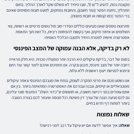
מקצבת נכות, להגיע ל"צו 0", שבו היחיד לא משלם שקל לאורך ההליך. בתום
התהליך, ניתנת הפטר (גמר חשבון), והחובות נמחקים, למעט חובות מסוימים שאינם
ברי הפטר (כמו קנסות או חובות מזונות).
פתרונות נוספים שאנו מציעים כוללים הסדרי חוב מול נושים פרטיים או רשויות, צווי
תשלומים או איחוד תיקים, ואף בקשות להפחתת ריביות, כל זאת תוך התאמת
אסטרטגיה אישית למטרת היחיד ולמצבו הכלכלי האמיתי.
לא רק בדיקה, אלא הבנה עמוקה של המצב הפיננסי
בסופו של דבר, בדיקת עיקולים היא הרבה יותר מפעולה טכנית. היא חלק מראייה
רחבה יותר של מצב פיננסי, תכנון ובקרה. אנו מזמינים אתכם ליצור קשר עוד היום
וניפגש לפגישת ייעוץ ראשונית ללא עלות.
אנו נשמע מכם את פרטי המקרה לעומק, ננתח את מצבכם הפיננסי ונאתר עיקולים
פוטנציאליים או קיימים, ונבנה עבורכם את האסטרטגיה המתאימה ביותר. בין אם
אתם עומדים בפני רכישה חשובה, או חוששים ש"כדור השלג" הפיננסי סוגר עליכם,
גם לכם מגיעה הגנה של עורך דין פשיטת רגל מנוסה שיעזור לכם בצורה הטובה
ביותר לפתוח דף חדש בחיים.
שאלות נפוצות
שאלה:
איך אפשר לדעת אם יש עיקול על רכב לפני רכישה?