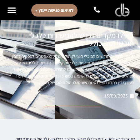
לתיאום פגישת ייעוץ »
באילו מקרים נדרש להגיש דוח כלכלי
חודשי ומה כולל
דוחות כלכליים חודשיים הם כלי חיוני לניהול פיננסי, ומאפשרים לעסקים להבין
מגמות, לזהות בעיות ולשפר תוכניות כלכליות קיימות. הדוחות כוללים מידע על
הכנסות, הוצאות, נכסים וחובות, ומאפשרים לחברות להפחית סיכונים פיננסיים.
מנהלים ובעלי עסקים יכולים להשתמש במערכות ניהול מתקדמות או להיעזר
בעורכי דין בתחום הפיננסי והמשפטי לניהול מיטבי של העסק.
15/09/2025
כאשר נדרש להגיש דוח כלכלי חודשי, מדובר בכלי חיוני לניהול פיננסי מדויק