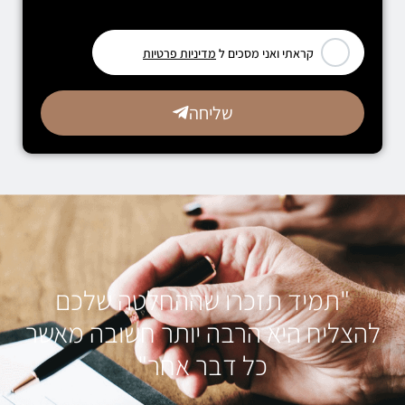
[leadercf7 campid="6710"]
קראתי ואני מסכים ל
מדיניות פרטיות
שליחה
"תמיד תזכרו שההחלטה שלכם
להצליח היא הרבה יותר חשובה מאשר
כל דבר אחר"