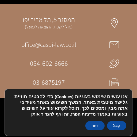
המסגר 5, תל אביב יפו
(מול לשכת ההוצאה לפועל)
office@caspi-law.co.il
054-602-6666
03-6875197
אנו עושים שימוש בעוגיות (Cookies) כדי להבטיח חוויית
גלישה מיטבית באתר. המשך השימוש באתר מעיד כי
אתר זה הוקם ע"י MDN & Digitalos
אתה מבין ומסכים לכך. תוכל לקרוא עוד על השימוש
בעוגיות בעמוד
מדיניות הפרטיות
ואף להגדיר אותן
הצהרת נגישות
קבל
דחה
מדיניות הפרטיות - תקנון האתר