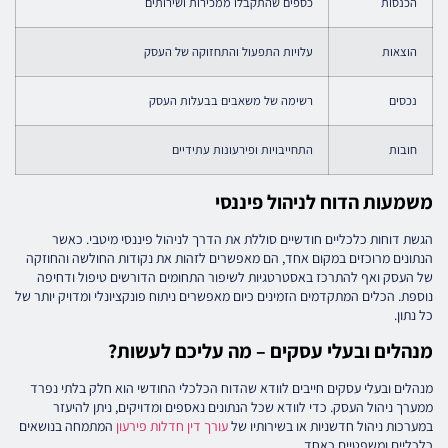
הכנסות
כספים שהתקבלו ממכירות ושירותים
הוצאות
עלויות התפעול והתחזוקה של העסק
נכסים
רשימה של משאבים בבעלות העסק
חובות
התחייבויות ופירעונות עתידיים
משמעות הדוח לניהול פיננסי
הגשת דוחות כלכליים חודשיים סוללת את הדרך לניהול פיננסי מיטבי. כאשר
הנתונים מרוכזים במקום אחד, הם מאפשרים לזהות את נקודות החולשה והחוזקה
של העסק ואף להתרכז באסטרטגיות לשיפור התחומים הדורשים טיפול ודחיפה
נוספת. הכלים המתקדמים הזמינים כיום מאפשרים ניתוח פונקציונלי ומדויק יותר של
כל נתון.
מנהלים ובעלי עסקים – מה עליכם לעשות?
מנהלים ובעלי עסקים חייבים לוודא שהדוח הכלכלי החודשי הוא חלק בלתי נפרד
ממערך ניהול העסק. כדי לוודא שכל הנתונים נאספים ומדויקים, ניתן להיעזר
במערכות ניהול חדשניות או בשירותיו של
עורך דין חדלות פירעון
המתמחה בנושאים
כלכליים ומשפטיים כאחד.