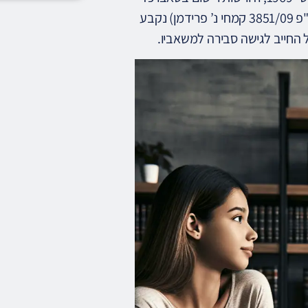
העליון (למשל ע"פ 3851/09 קמחי נ’ פרידמן) נקבע
של החייב לגישה סבירה למשאביו.