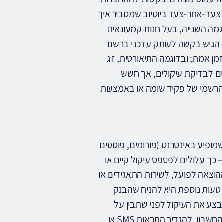
 צעד-אחר-צעד ביוטיוב שמסביר איך
 רשמי; בדוגמה השנייה, בעל חנות קמעונאית
כן הגיש בקשה לעותק עדכני ברשם
 לקבלת סטטוס בזמן אמת; ובדוגמה התיאורטית, זוג
 לבדיקת עיקולים, אך חשש
הרשמי של פקיד שומה או באמצעות
ופיע באינטרנט (פורומים, פוסטים
כך עלולים לפספס עיקול קיים או
הוצאה לפועל, לשירות התאגידים או
 טעות נוספת היא להניח שהבנק
יבצע את העיקול לפני שתבין על
קיומו. כדי למנוע בעיה זו, כדאי לעקוב מדי פעם אחר דוח תנועות החשבון, להגדיר התראות SMS או