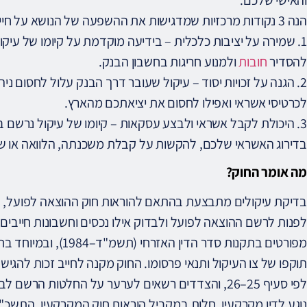
והאישי שלכם.
הנה 3 נקודות מרכזיות שמדגישות את ההשפעה של הנושא על חייכם וזכויותיכם:
1. שמירה על יציבות כלכלית – בידיעה מוקדמת על קיומו של עיקו
להסדיר
חובות
ולמנוע חריגות בחשבון הבנק.
2. הגנה על זכויות יסוד – עיקול שעובר דרך הבנק עלול לחסום ני
לכרטיסי אשראי ואפילו לחסום את יציאתכם מהארץ.
3. היכולת לקבל אשראי ולבצע עסקאות – קיומו של עיקול נרשם בפ
בדירוג האשראי שלכם, להקשות על קבלת משכנתה, הלוואה או שי
מה אומר החוק?
לפנות לרשם ההוצאה לפועל ולבדוק אילו נכסים וחשבונות חייבים מ
תוקפו של צו העיקול ותנאי פרסומו. החוק מקנה לחייב זכות להגי
לפי סעיף 25–26, והצדדים רשאים לערער על החלטות הר