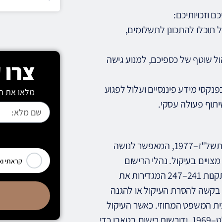
ל תוכלו להתכונן לתשלומים,
הול שוטף של כספיכם, למנוע גישה
צרו 
נקסי מידע פיננסיים ועלול לפגוע
מלאו את הט
תוף פעולה עסקי.
[leadercf7 campid="6710"]
בדיקת עיקולים מתבצעת בהתאם להוראות חוק ההוצאה לפועל, תשל"ז–1977, המאפשר לנושה
צויים בעיקול. נהלי הרישום
קראתי וא
מפורטים בתקנות סדר הדין האזרחי (תשמ"ד–1984), ובמיוחד בתקנות 241–247 המגדירות את
ש בקשה להסרת העיקול או להגנה
שם לבית המשפט המחוזי. כאשר העיקול
נוגע לדין מקרקעין, חלות במקביל הוראות חוק המקרקעין, התשכ"ט–1969, ודורשות רישום בטאבו כדי