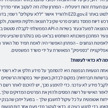
עם תעודת זהות דיגיטלית – הפתרון שלה היה לעקוב אחרי מדריך
לנווט באתר EZD.gov.il ולהוריד אישור “ללא עיקולים”
רכש דיווח ממסד נתונים פרטי שקיבל תוצאה חלקית ומיושנת, ול
ההוצאה לפועל ונעזר בשירות ה-API הממשלתי
צעיר המתכנן משכנתא השתמש בצ’אט-בוט בטלגרם שהציע טיפים
לאמינות הנתונים – הפתרון האפשרי היה לאמת תמיד מול האתר 
אפליקציית “כספיפיק” המאושרת על ידי משרד המשפטים.
מה לא כדאי לעשות?
אחת הטעויות הנפוצות היא להסתמך על מידע חלקי או לא רשמי שמ
ברשתות חברתיות) במקום לבדוק באופן ישיר במקורות הרשמיים – 
לקבל מידע לא עדכני. כדי להימנע מכך, יש להיכנס לאתר רשם ה
לאזור האישי של רשות המסים ולהזין את הפרטים המדויקים שלך.
ידווח אוטומטית על כל עיקול לחשבון שלך – בפועל ייתכן שהבנק 