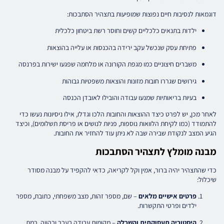
דוגמאות לנסיבות חיים נפוצות שמופיעות בתצהיר הסתבכות:
ילדות בתנאים כלכליים קשים וחוסר רשת ביטחון כלכלית
פתיחת עסק שנכשל עקב ירידה בהכנסות או עלייה בהוצאות
משברים חיצוניים כמו מגפת הקורונה או מלחמה שפגעו ישירות בפרנסה
גירושים שגררו חובות מזונות והוצאות משפטיות גבוהות
בעיות בריאותיות שמנעו עבודה והובילו לאובדן הכנסה
לאחר מכן, יש לפרט כיצד ההוצאות והחובות הלכו וגדלו, אילו ניסיונות נעשו כדי
להתמודד (כמו לקיחת הלוואות נוספות, פניות לנושים או פריסת תשלומים), וכיצד
הגיע המצב לנקודת שבירה שבה לא ניתן עוד להחזיר את החובות.
מבנה מומלץ לתצהיר הסתבכות
כדי שהתצהיר יהיה ברור, אמין וקל לקריאה, כדאי להקפיד על מבנה מסודר
שיכלול:
פרטים אישיים מלאים
– שם, מספר זהות, מצב משפחתי, כתובת, מספר
ילדים ופרטי התקשרות.
היסטוריה תעסוקתית והשכלה
– מקומות עבודה בעבר ובהווה, רמת