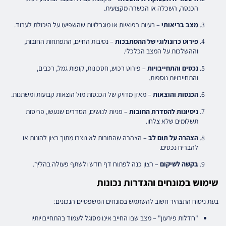
הכנסה, השכלה או הכשרה מקצועית.
מצב בריאותי
– בעיות רפואיות או מוגבלויות שהשפיעו על היכולת לעבוד.
פירוט כרונולוגי של ההסתבכות
– נסיבות החיים, התפתחות החובות,
וההשלכות על המצב הכלכלי.
נכסים והתחייבויות
– פירוט רכוש, חסכונות, קופות גמל, רכבים,
והתחייבויות נוספות.
הכנסות והוצאות
– מאזן מדויק של הכנסות מול הוצאות קבועות ומשתנות.
ניסיונות להסדרת החובות
– פניות לנושים, הסדרים שנעשו, פריסות
תשלומים שלא צלחו.
הצהרה על תום לב
– הצהרה שהחובות לא נוצרו מתוך רצון להונות או
להבריח נכסים.
בקשה לשיקום
– רצון כנה לפתוח דף חדש ולשתף פעולה בהליך.
שימוש במונחים והגדרות נכונות
בעת ניסוח התצהיר חשוב להשתמש במונחים המשפטיים הנכונים:
"חדלות פירעון" – מצב שבו החייב אינו מסוגל לעמוד בהתחייבויותיו