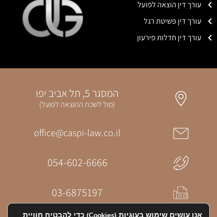
עורך דין הוצאה לפועל
עורך דין פשיטת רגל
עורך דין חדלות פירעון
המסגר 5, תל אביב יפו
(מול לשכת ההוצאה לפועל)
office@caspi-law.co.il
054-602-6666
03-6875197
אנו עושים שימוש בעוגיות (Cookies) כדי להבטיח חוויית