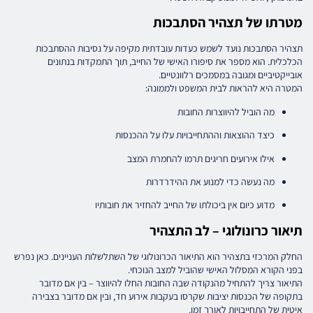
מטרתו של תצהיר הסתבכות
תצהיר הסתבכות נועד לשמש כעדות עובדתית מקיפה על נסיבות ההסתבכות
הכלכלית. הוא מספר את סיפורו האישי של החייב, תוך התמקדות בנתונים
אובייקטיביים ומגובה במסמכים רלוונטיים.
המטרה היא להראות לבית המשפט ולממונה:
מה הוביל להיווצרות החובות
כיצד ההוצאות וההתחייבויות עלו על ההכנסות
אילו אירועים חריגים תרמו להחמרת המצב
מה נעשה כדי למנוע את ההידרדרות
מדוע כיום אין ביכולתו של החייב להחזיר את חובותיו
תיאור כרונולוגי – לב התצהיר
החלק המרכזי בתצהיר הוא התיאור הכרונולוגי של השתלשלות העניינים. כאן נפרש
בפני הקורא המסלול האישי שהוביל למצב הנוכחי.
התיאור צריך להתחיל מהנקודה שבה החובות החלו להיווצר – בין אם מדובר
בתקופה של הכנסות יציבות שקרסו בעקבות אירוע חד, ובין אם מדובר בצבירה
איטית של התחייבויות לאורך זמן.