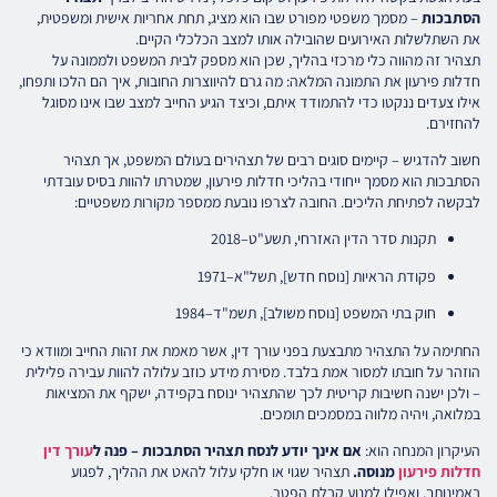
הסתבכות
– מסמך משפטי מפורט שבו הוא מציג, תחת אחריות אישית ומשפטית,
את השתלשלות האירועים שהובילה אותו למצב הכלכלי הקיים.
תצהיר זה מהווה כלי מרכזי בהליך, שכן הוא מספק לבית המשפט ולממונה על
חדלות פירעון את התמונה המלאה: מה גרם להיווצרות החובות, איך הם הלכו ותפחו,
אילו צעדים ננקטו כדי להתמודד איתם, וכיצד הגיע החייב למצב שבו אינו מסוגל
להחזירם.
חשוב להדגיש – קיימים סוגים רבים של תצהירים בעולם המשפט, אך תצהיר
הסתבכות הוא מסמך ייחודי בהליכי חדלות פירעון, שמטרתו להוות בסיס עובדתי
לבקשה לפתיחת הליכים. החובה לצרפו נובעת ממספר מקורות משפטיים:
תקנות סדר הדין האזרחי, תשע"ט–2018
פקודת הראיות [נוסח חדש], תשל"א–1971
חוק בתי המשפט [נוסח משולב], תשמ"ד–1984
החתימה על התצהיר מתבצעת בפני עורך דין, אשר מאמת את זהות החייב ומוודא כי
הוזהר על חובתו למסור אמת בלבד. מסירת מידע כוזב עלולה להוות עבירה פלילית
– ולכן ישנה חשיבות קריטית לכך שהתצהיר ינוסח בקפידה, ישקף את המציאות
במלואה, ויהיה מלווה במסמכים תומכים.
העיקרון המנחה הוא:
אם אינך יודע לנסח תצהיר הסתבכות – פנה ל
עורך דין
חדלות פירעון
מנוסה.
תצהיר שגוי או חלקי עלול להאט את ההליך, לפגוע
באמינותך, ואפילו למנוע קבלת הפטר.