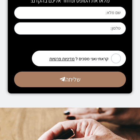
מלאו את הטופס ונחזור אליכם בהקדם:
[leadercf7 campid="6710"]
קראתי ואני מסכים ל
מדיניות פרטיות
שליחה