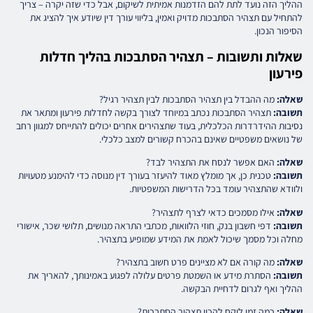
ההליך הזה נועד לתת להם הזדמנות אמיתית לשיקום, אבל כדי שזה יקרה – צריך
להתחיל עם תצהיר הסתבכות מדויק ואמין, בליווי עורך דין שיודע איך להציג את
הסיפור הנכון.
שאלות ותשובות – תצהיר הסתבכות בהליך חדלות
פירעון
שאלה:
מה ההבדל בין תצהיר הסתבכות לבין תצהיר רגיל?
תשובה:
תצהיר הסתבכות נכתב במיוחד לצורך בקשה לחדלות פירעון ומתאר את
נסיבות ההידרדרות הכלכלית, בעוד שתצהירים אחרים יכולים להתייחס למגוון רחב
של נושאים משפטיים שאינם בהכרח קשורים למצב כלכלי.
שאלה:
האם אפשר לנסח את התצהיר לבד?
תשובה:
טכנית כן, אך מומלץ מאוד להיעזר בעורך דין מנוסה כדי להימנע מטעויות
ולוודא שהתצהיר עומד בכל הדרישות המשפטיות.
שאלה:
אילו מסמכים כדאי לצרף לתצהיר?
תשובה:
דפי חשבון בנק, חוזי הלוואות, מכתבי התראה מנושים, תלושי שכר, אישורי
מחלה וכל מסמך שיכול לאמת את המידע שמופיע בתצהיר.
שאלה:
מה קורה אם לא מציינים פרט חשוב בתצהיר?
תשובה:
הסתרת מידע או השמטת פרטים עלולה לפגוע באמינותך, להאריך את
ההליך ואף לגרום לדחיית הבקשה.
שאלה:
כמה זמן לוקח להכין תצהיר הסתבכות?