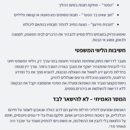
"הפטר" – מחיקת חובות בסיום ההליך
"חוב שאינו בר הפטר" – חובות מסוימים כמו מזונות או קנסות פליליים
"תוכנית פירעון" – הצעת החייב להחזר חובותיו בהתאם ליכולתו
שימוש מדויק במונחים הללו מסייע להבהיר את הדברים לבית המשפט, לממונה
ולנאמן, ומונע אי הבנות.
חשיבות הליווי המשפטי
מעבר לדרישת החוק שחתימת התצהיר תיעשה בפני עורך דין, הליווי המשפטי חיוני
כדי להבטיח שהתצהיר ישקף את מצבך בצורה הטובה ביותר. עורך דין מנוסה
בחדלות פירעון ידע לשאול את השאלות הנכונות, להוציא ממך את כל המידע
הרלוונטי, ולהימנע מהכללת פרטים שעלולים להזיק.
ניסוח מקצועי מגביר את האמינות ומעלה את הסיכוי שהממונה יקבל את הבקשה
ללא דרישות להשלמות או בירורים נוספים.
המסר האמיתי – לא להישאר לבד
האנשים שמגיעים להליכי חדלות פירעון הם לרוב כאלה שנאבקו לשמור על חייהם
הכלכליים, אך נסיבות החיים הכריעו אותם. חלקם נוצלו על ידי גופים פיננסיים, חתמו
על הלוואות בלי להבין את ההשלכות, או פשוט ניסו להחזיק מעמד עד שכבר היה
מאוחר מדי.