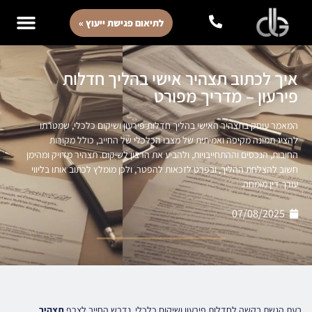
לתיאום פגישת ייעוץ »
איך לכתוב תצהיר אישי בהליך חדלות
פירעון – מדריך מפורט
המאמר עוסק בתצהיר האישי בהליך חדלות פירעון ושיקום כלכלי, שמטרתו
להציג תמונה מקיפה ואמיתית של מצבו הכלכלי של החייב, כולל מקורות
החובות, הנכסים וההתחייבויות, ולהביע את הרצון לשיקום. תצהיר מדויק ומהימן
חשוב להצלחת ההליך, ובפרט לזכאות להפטר, ולכן מומלץ לכתוב אותו בליווי
עורך דין מומחה.
07/08/2025
בעת הגשת בקשה לחדלות פירעון ושיקום כלכלי, נדרש החייב לצרף
תצהיר