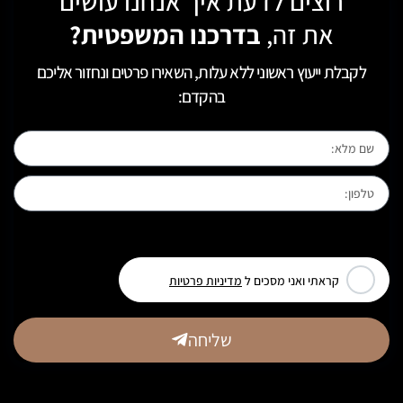
רוצים לדעת איך אנחנו עושים
את זה,
בדרכנו המשפטית?
לקבלת ייעוץ ראשוני ללא עלות, השאירו פרטים ונחזור אליכם
בהקדם:
[leadercf7 campid="6710"]
קראתי ואני מסכים ל
מדיניות פרטיות
שליחה