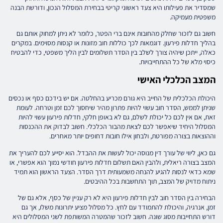
שמסדיר את פעילותו היא צעד ראשוני קריטי בבחירת המסלול הנכון, ודורשת הבנה
משפטית מעמיקה.
חשוב גם לזכור שחלק מהחובות אינם ברי הפטר, כלומר לא ניתן למחוק אותם גם
בהליך חדלות פירעון. דוגמאות לכך כוללות חוב מזונות או קנסות מסוימים. במקרים
כאלה, ייתכן שיהיה צורך לשלב בין הסדר תשלומים לבין הליך משפטי, כדי להבטיח
כיסוי מלא של כל ההתחייבויות.
המצב הכלכלי האישי
היכולת הכלכלית של החייב היא גורם מכריע בהחלטה. אם יש בידכם כסף או נכסים
שניתן לממש, הסדר חוב עשוי להיות פתרון מהיר שיחסוך לכם זמן וטרחה. לעומת
זאת, אם אין לכם כל יכולת לשלם, גם לא באופן חלקי, חדלות פירעון עשוי להיות
המסלול היחיד שיאפשר לכם לצאת מהבור הכלכלי. חשוב לבדוק את ההכנסות
וההוצאות בצורה מפורטת, ולבחון אילו חובות דחופים יותר מאחרים.
גם כאן, ליווי של עורך דין מנוסה יכול לעשות את ההבדל. הוא יסייע לכם להעריך את
המצב בצורה ריאלית, ולהבין האם תשלום חדלות פירעון חודשי נמוך הוא אפשרי, או
שמא כדאי לנסות להגיע להנחה משמעותית דרך הסדר. הצעד הראשון הוא תמיד
ניתוח מדויק של המצב, תוך התחשבות בכל ההיבטים.
הבחירה בין הסדר חוב לבין חדלות פירעון היא לא רק עניין של כסף, אלא גם של
זמן, אנרגיה, והיכולת להתמודד עם לחץ. כל מסלול מציע יתרונות משלו, אך גם
דורש התחייבות מסוג שונה. חשוב לזכור שהמטרה המשותפת לשני המסלולים היא