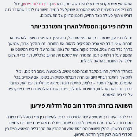
המשפטי: איש מקצוע שיודע לנהל משא ומתן, כמו
עורך דין חדלות פירעון
, יכול
להגדיל את הסיכויים להגיע להסכמה שתקל על החייב. חשוב גם לזכור שהסדר כזה
דורש שיתוף פעולה מצד החייב, ותכנון מדויק של התשלומים.
חדלות פירעון: המסלול הארוך והמורכב יותר
חדלות פירעון, שבעבר נקראה פשיטת רגל, היא הליך משפטי המיועד לאנשים או
חברות שאין בידם משאבים מספיקים לכסות את החובות. זהו תהליך ארוך, שנמשך
בדרך כלל כמה שנים, וכולל פיקוח צמוד של נאמן שמונה על ידי בית המשפט או
הממונה על חדלות פירעון. המטרה היא לשקם את החייב כלכלית, תוך כדי תשלום
חלקי של החובות בהתאם ליכולתו.
במהלך ההליך, החייב מקבל הגנה מפני נושים, באמצעות עיכוב הליכים, ויכול
להמשיך להתנהל בחיי היום יום תחת הגבלות מסוימות. בסופו, אם עומדים בכל
התנאים, מתקבל הפטר – כלומר, מחיקת חובות מלאה או חלקית. עם זאת, מדובר
בדרך שדורשת סבלנות, מחויבות לתהליך, וייתכן שגם תשלומים חודשיים שנקבעים
על ידי בית המשפט.
השוואה ברורה: הסדר חוב מול חדלות פירעון
כדי להבין איזו דרך מתאימה יותר למצבכם, כדאי להשוות בין שני המסלולים בצורה
מסודרת. כל אחד מהם מתאים לנסיבות שונות, ויש להם מאפיינים ייחודיים שחשוב
לקחת בחשבון. להלן השוואה מפורטת שתעזור להבין את ההבדלים המשמעותיים בין
הסדרי חובות לבין הליך חדלות פירעון.