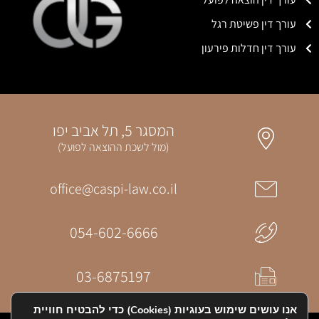
עורך דין פשיטת רגל
עורך דין חדלות פירעון
המסגר 5, תל אביב יפו
(מול לשכת ההוצאה לפועל)
office@caspi-law.co.il
054-602-6666
03-6875197
אנו עושים שימוש בעוגיות (Cookies) כדי להבטיח חוויית