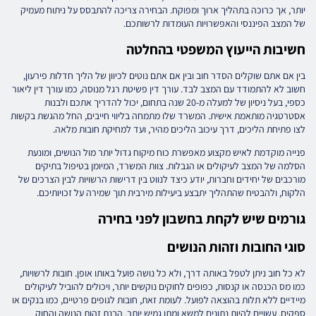
יותר, אך כרוכה בתהליך ארוך ומפוקח. הבחירה צריכה להתבסס על ניתוח מעמיק
של המצב הפיננסי והאפשרויות העומדות לרשותכם.
חשיבות הייעוץ המשפטי בהחלטה
בין אם אתם שוקלים הסדר חוב ובין אם אתם נוטים לכיוון של הליך חדלות פירעון,
חשוב לא להתמודד עם המצב לבד. עורך דין פשיטת רגל מנוסה, כמו עורך דין ליאור
כספי, בעל ניסיון של למעלה מ-20 שנה בתחום, יכול להדריך אתכם ולבנות
אסטרטגיה מותאמת אישית. המשרד שלו מתמחה בליווי חייבים, החל מהגשת בקשות
לצו פתיחת הליכים, דרך עיכוב הליכים מהיר, ועד למחיקת חובות מלאה.
פנייה מוקדמת לאיש מקצוע מאפשרת כוח מיקוח גדול יותר מול הנושים, ומונעת
הסלמה של המצב לעיקולים או הגבלות. צוות המשרד, המיומן בטיפול בתיקים
מורכבים של יחידים וחברות, יודע כיצד לנווט בין דרישות הרשויות לבין הצרכים של
הלקוח, ולהבטיח שהתהליך יתבצע ביעילות מירבית תוך שמירה על זכויותיכם.
גורמים שיש לקחת בחשבון לפני בחירה
סוגי החובות וזהות הנושים
לא כל חוב ניתן לטפל באותה דרך, ולא כל נושה פועל באותו אופן. חובות לרשויות,
כמו מס הכנסה או קנסות, כפופים לחוקים נוקשים יותר, ויכולים להוביל לעיקולים
מיידיים ללא תלות בהוצאה לפועל. לעומת זאת, חובות לגופים פרטיים, כמו בנקים או
ספקים, עשויים להיות נתונים למשא ומתן גמיש יותר. הבנת זהות הנושה והחוק