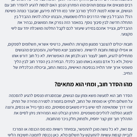
רבים מוצאים את עצמם תוהים מהו הפתרון הנכון: האם לנסות להגיע להסדר חוב עם
הנושים, או שמא לפנות להליך מורכב יותר כמו חדלות פירעון, שבעבר כונתה פשיטת
רגל? ההבדל בין שתי הדרכים הללו משמעותי, והבנתו יכולה להיות ההבדל בין
התחלה חדשה לבין סיבוך נוסף. במאמר הזה נפרק את המושגים, נבהיר את
ההבדלים, ונצייד אתכם במידע שיעזור לכם לקבל החלטה מושכלת יחד עם ליווי
מקצועי.
חובות יכולים להצטבר ממגוון מקורות: הלוואות, כרטיסי אשראי, תשלומים לספקים,
או אפילו קנסות וחובות לרשויות. כשהמצב יוצא משליטה, והמכתבים מהנושים
מתחילים להגיע, חשוב לעצור רגע ולבחון את האפשרויות. לא כל חוב דורש אותו
טיפול, ולא כל אדם נמצא באותו מצב כלכלי. הבחירה בין הסדר חוב לבין הליך
משפטי ארוך יותר תלויה בנסיבות האישיות, בכמות החוב, וביכולת הכלכלית של
החייב.
מהו הסדר חוב, ומתי הוא מתאים?
הסדר חוב הוא למעשה משא ומתן עם הנושים, שבמסגרתו מנסים להגיע להסכמה
על תשלום חלקי או מופחת של החוב, לעיתים בתמורה לסגירה מהירה של התיק.
זוהי דרך שמתאימה למי שיש בידיו משאבים מסוימים, כמו כסף נזיל או נכסים, ורוצה
למנוע הסלמה להליכים משפטיים. היתרון הבולט הוא המהירות: ניתן לסיים את
התהליך תוך זמן קצר יחסית, ולמחוק חלק ניכר מהחובות.
עם זאת, לא כל נושה מוכן להתפשר, ובמיוחד רשויות כמו מס הכנסה או המרכז
לגביית קנסות עשויות להתעקש על תשלום מלא. כאן נכנסת לתמונה חשיבות הליווי