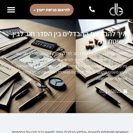
לתיאום פגישת ייעוץ »
איך להבין את ההבדלים בין הסדר חוב לבין
פשיטת רגל
המאמר עוסק בבחירה בין הסדר חוב לחדלות פירעון, כאשר הסדר חוב הוא
משא ומתן מהיר עם הנושים, מתאים למי שיש לו משאבים חלקיים, וחדלות
פירעון היא הליך משפטי ארוך עם פוטנציאל למחיקת חובות. הבנה מעמיקה
וייעוץ משפטי מקצועי חיוניים להחלטה מושכלת המתאימה למצב הפיננסי
האישי ולסוגי החובות.
01/12/2025
כשחובות מתחילים להיערם, והלחץ הכלכלי הופך למשא כבד מדי על הכתפיים,