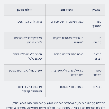
מאפיין
הסדר חוב
חדלות פירעון
משך
קצר, לעיתים חודשים ספורים
ארוך, לרוב כמה שנים
התהליך
מי
מי שיש לו משאבים חלקיים
מי שאין לו יכולת כלכלית
מתאים
לתשלום
לפרוע חובות
תוצאה
הנחה בחוב וסגירה מהירה
הפטר מלא או חלקי לאחר
רצויה
שיקום כלכלי
פיקוח
מינימלי, לרוב ללא מעורבות
מקיף, כולל נאמן ובית משפט
משפטי
בית משפט
הגבלות
מעטות, תלוי בהסכם
מרובות, כולל דיווחים
ותשלומים קבועים
הטבלה ממחישה כי בעוד שהסדר חוב הוא גמיש ומהיר יותר, הוא דורש יכולת
כלכלית מסוימת מצד החייב. לעומת זאת, חדלות פירעון מתאימה למצבים קיצוניים