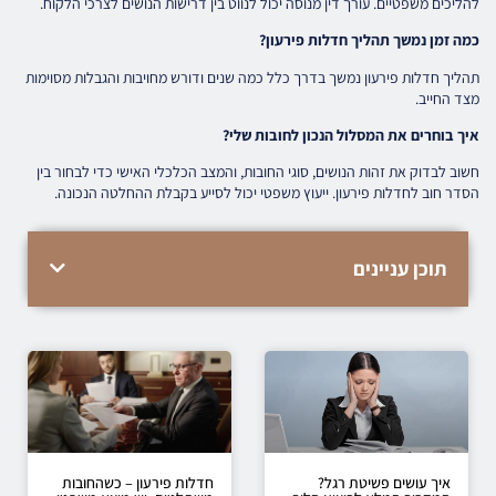
להליכים משפטיים. עורך דין מנוסה יכול לנווט בין דרישות הנושים לצרכי הלקוח.
כמה זמן נמשך תהליך חדלות פירעון?
תהליך חדלות פירעון נמשך בדרך כלל כמה שנים ודורש מחויבות והגבלות מסוימות
מצד החייב.
איך בוחרים את המסלול הנכון לחובות שלי?
חשוב לבדוק את זהות הנושים, סוגי החובות, והמצב הכלכלי האישי כדי לבחור בין
הסדר חוב לחדלות פירעון. ייעוץ משפטי יכול לסייע בקבלת ההחלטה הנכונה.
תוכן עניינים
איך עושים פשיטת רגל?
חדלות פירעון – כשהחובות