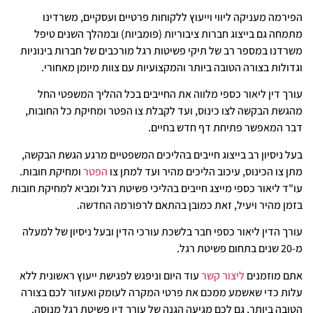
הפירמה מעניקה ליווי וייעוץ ללקוחות פרטיים ועסקיים, משרדינו
מתמחה גם בייצוג חברות ציבוריות (פומביות) ובמהלך השנים טיפל
משרדנו במספר רב של תיקי פשיטות רגל מורכבים של חברות בינוניות
וגדולות בצורה הטובה ביותר והמקצועיות עם צוות מיומן מאחורי.
עורך דין ליאור כספי מלווה את החייבים בכל ההליך המשפטי החל
מהגשת הבקשה לצו כינוס, ועד לקבלת צו הפטר ומחיקת כל החובות,
דבר המאפשר פתיחת דף חדש בחיים.
בעל ניסיון רב בייצוג חייבים בהליכים המשפטיים מרגע הגשת הבקשה,
מתן צו הכינוס, עיכוב הליכים מהיר ועד למתן צו
הפטר
ומחיקת חובות.
עו"ד ליאור כספי מייצג חייבים בהליכי פשיטת רגל ומביא למחיקת חובות
בזמן מהיר ויעיל, זאת כמובן בהתאם לרפורמה החדשה.
עורך הדין ליאור כספי חבר בלשכת עורכי הדין ובעל ניסיון של למעלה
מ-20 שנים בתחום פשיטת רגל.
אתם מוזמנים
ליצור קשר
עוד היום וניפגש לפגישת ייעוץ ראשונית ללא
עלות כדי שאשמע ממכם את פרטי המקרה לעומק ואעזור לכם בצורה
הטובה ביותר, גם לכם מגיעה הגנה של עורך דין פשיטת רגל מנוסה.