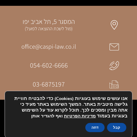
המסגר 5, תל אביב יפו
(מול לשכת ההוצאה לפועל)
office@caspi-law.co.il
054-602-6666
03-6875197
אנו עושים שימוש בעוגיות (Cookies) כדי להבטיח חוויית
גלישה מיטבית באתר. המשך השימוש באתר מעיד כי
אתר זה הוקם ע"י MDN & Digitalos
אתה מבין ומסכים לכך. תוכל לקרוא עוד על השימוש
בעוגיות בעמוד
מדיניות הפרטיות
ואף להגדיר אותן
הצהרת נגישות
קבל
דחה
מדיניות הפרטיות - תקנון האתר