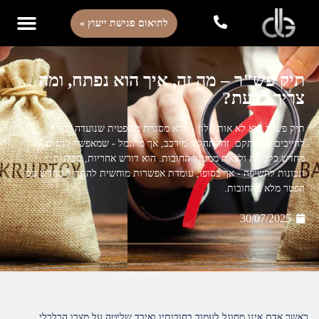
לתיאום פגישת ייעוץ »
תיק פש"ר – מה זה, איך הוא נפתח, ומה
צריך לדעת?
תיק פש"ר הוא לא אות קלון - אלא מסגרת משפטית שנועדה לעזור
לחייבים להשתקם. זהו תהליך מורכב, אך מתגמל - שמאפשר לנשום
מחדש כלכלית ולצאת ממעגל החובות. הוא דורש אחריות, סבלנות
ונכונות לחשיפה - אך בסופו, עומדת אפשרות מוחשית להתחיל מחדש עם
הפטר מלא מהחובות.
30/07/2025
כאשר אדם אינו מסוגל לעמוד בחובותיו ואיבד שליטה על מצבו הכלכלי,