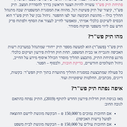
פתיחת תיק פש"ר
עשויה להיות הצעד הראשון בדרך להסדרת המצב. תיק
פש"ר, קיצור של תיק פשיטת רגל, מהווה את המסגרת המשפטית שבה מתנהל
ההליך כולו – מהגשת הבקשה ועד לצו ההפטר. ניהול נכון של תיק פש"ר הוא
הבסיס לשיקום כלכלי אמיתי, ומאפשר לחייב לעצור את הסחף ולפתוח פרק
חדש עם ליווי משפטי ופיקוח מסודר.
מהו תיק פש"ר?
תיק פש"ר (פשט”ר) הוא למעשה מספר תיק ייחודי שמתנהל במערכת רשות
האכיפה והגבייה או בבית המשפט, תחת חוק חדלות פירעון ושיקום כלכלי.
מרגע פתיחת התיק, מתבצע תהליך מוסדר הכולל איסוף מידע על החייב,
ניהול תשלומים חודשיים,
בדיקת חובות
, ולבסוף – הפטר.
כל פעולה שמתבצעת במסגרת ההליך מתועדת בתוך תיק הפש"ר: בקשות,
דיונים, מכתבים, החלטות שיפוטיות ועוד.
איפה נפתח תיק פש"ר?
מאז כניסת חוק חדלות פירעון החדש לתוקף (2019), התיק נפתח בהתאם
לגובה החוב:
אם החובות נמוכים מ־150,000 ₪ – הבקשה מוגשת לרשם ההוצאה
לפועל (רשות האכיפה).
אם החובות עולים על 150,000 ₪ – הבקשה מוגשת לבית משפט