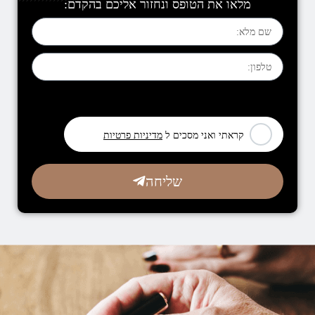
מלאו את הטופס ונחזור אליכם בהקדם:
[leadercf7 campid="6710"]
קראתי ואני מסכים ל
מדיניות פרטיות
שליחה