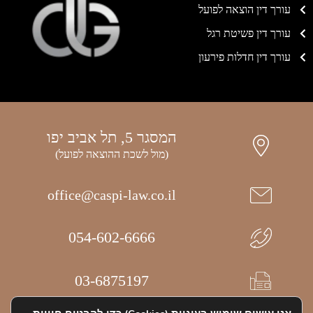
עורך דין הוצאה לפועל
עורך דין פשיטת רגל
עורך דין חדלות פירעון
המסגר 5, תל אביב יפו
(מול לשכת ההוצאה לפועל)
office@caspi-law.co.il
054-602-6666
03-6875197