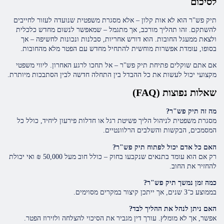
לסיכום
תיק פש"ר הוא לא אות קלון – אלא מסגרת משפטית שנועדה לעזור לחייבים
להשתקם. זהו תהליך מורכב, אך מתגמל – שמאפשר לנשום מחדש כלכלית
ולצאת ממעגל החובות. הוא דורש אחריות, סבלנות ונכונות לחשיפה – אך
בסופו, עומדת אפשרות מוחשית להתחיל מחדש עם הפטר מלא מהחובות.
אם אתם שוקלים פתיחת תיק פש"ר – אל תחכו לרגע האחרון. ליווי משפטי
מקצועי יכול לעשות את כל ההבדל בין התחלה חדשה לבין הסתבכות מיותרת.
שאלות נפוצות (FAQ)
מה זה תיק פש"ר?
מסגרת משפטית לניהול הליך פשיטת רגל או חדלות פירעון ליחיד, כולל כל
המסמכים, הבקשות והשלבים הרלוונטיים.
האם כל אדם יכול לפתוח תיק פש"ר?
רק אם הוא עומד בתנאים שנקבעו בחוק – כולל חוב מעל 50,000 ₪ ואי יכולת
להחזיר את החוב.
כמה זמן נמשך תיק פש"ר?
בממוצע כ־3 שנים, אך ייתכן קיצור במקרים מסוימים.
האם ניתן לנהל את ההליך לבד?
אפשר, אך לא מומלץ. עורך דין מגביר את הסיכוי להצלחה ולזירוז הפטר.