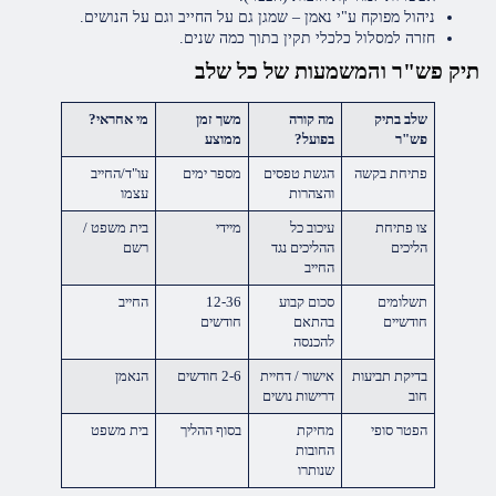
ניהול מפוקח ע"י נאמן – שמגן גם על החייב וגם על הנושים.
חזרה למסלול כלכלי תקין בתוך כמה שנים.
תיק פש"ר והמשמעות של כל שלב
שלב בתיק
מה קורה
משך זמן
מי אחראי?
פש"ר
בפועל?
ממוצע
פתיחת בקשה
הגשת טפסים
מספר ימים
עו"ד/החייב
והצהרות
עצמו
צו פתיחת
עיכוב כל
מיידי
בית משפט /
הליכים
ההליכים נגד
רשם
החייב
תשלומים
סכום קבוע
12-36
החייב
חודשיים
בהתאם
חודשים
להכנסה
בדיקת תביעות
אישור / דחיית
2-6 חודשים
הנאמן
חוב
דרישות נושים
הפטר סופי
מחיקת
בסוף ההליך
בית משפט
החובות
שנותרו