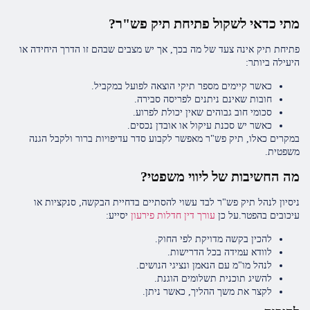
מתי כדאי לשקול פתיחת תיק פש"ר?
פתיחת תיק אינה צעד של מה בכך, אך יש מצבים שבהם זו הדרך היחידה או
היעילה ביותר:
כאשר קיימים מספר תיקי הוצאה לפועל במקביל.
חובות שאינם ניתנים לפריסה סבירה.
סכומי חוב גבוהים שאין יכולת לפרוע.
כאשר יש סכנת עיקול או אובדן נכסים.
במקרים כאלו, תיק פש"ר מאפשר לקבוע סדר עדיפויות ברור ולקבל הגנה
משפטית.
מה החשיבות של ליווי משפטי?
ניסיון לנהל תיק פש"ר לבד עשוי להסתיים בדחיית הבקשה, סנקציות או
עיכובים בהפטר.על כן
עורך דין חדלות פירעון
יסייע:
להכין בקשה מדויקת לפי החוק.
לוודא עמידה בכל הדרישות.
לנהל מו"מ עם הנאמן ונציגי הנושים.
להשיג תוכנית תשלומים הוגנת.
לקצר את משך ההליך, כאשר ניתן.