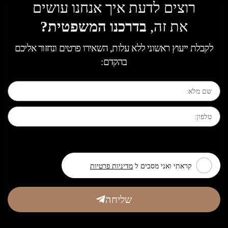
רוצים לדעת איך אנחנו עושים
את זה,
בדרכנו המשפטית?
לקבלת ייעוץ ראשוני ללא עלות, השאירו פרטים ונחזור אליכם
בהקדם:
[leadercf7 campid="6710"]
קראתי ואני מסכים ל
מדיניות פרטיות
שליחה