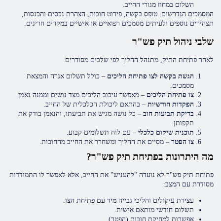
השלום במחוז מגורי החייב.
המסמכים הנדרשים: טופס בקשה, פירוט חובות, הצהרת נכסים והכנסות,
תצהירים נוספים ולעיתים מסמכים רפואיים או אישיים במקרים חריגים.
שלבי ניהול תיק פש"ר
לאחר פתיחת התיק, מתנהל ההליך לפי שלבים מסודרים:
הגשת בקשה לצו פתיחת הליכים
– כולל תשלום אגרה והמצאת
מסמכים.
צו פתיחת הליכים
– מאפשר עיכוב הליכים מצד נושים וממנה נאמן.
הפקדות חודשיות
– בהתאם ליכולת הכלכלית של החייב.
בדיקת תביעות חוב
– כל נושה מגיש את תביעתו, והנאמן בודק את
תקפותן.
תוכנית שיקום כלכלי
– עם לוח תשלומים קבוע.
צו הפטר
– מסיים את ההליך ומשחרר את החייב מהחובות.
מה היתרונות בפתיחת תיק פש"ר?
פתיחת תיק פש"ר לא נועדה "להעניש" את החייב, אלא לאפשר לו התמודדות
מסודרת עם המצב:
עצירת עיקולים והליכי גבייה מיד עם פתיחת הצו.
תשלום חודשי מותאם אישית.
אפשרות למחיקת חובות (הפטר).