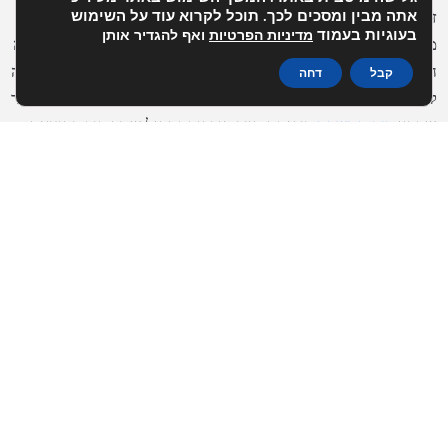
אתה מבין ומסכים לכך. תוכל לקרוא עוד על השימוש
זה נכון שבמהלך השנים יצא להוצאה לפועל שם רע אבל היום יותר
בעוגיות בעמוד
מדיניות הפרטיות
ואף להגדיר אותן
מתמיד יש לחייב בחוב יותר אופציות שבהן יוכל לנקוט. היום נכיר כמה
הליכים שתוכלו לנקוט בהם בעזרת כישוריהם של עורכי הדין להוצאה
קבל
דחה
לפועל לשרת אותנו ולהקל על המצב העגום. לאור ניסיוננו הרב לאחר
שקבע
בית המשפט
כי אתה חייב חוב ונפתח על שמך תיק בהוצאה
לפועל מהר מאוד יגיעו אלייך גם ההגבלות שציינו, שהחמורה מכולן
כוללת תקופת מאסר. ולכן היום נכיר כמה הליכים שעומדים לטובתנו
ועשויות להקל מאוד על חומרת העונש.