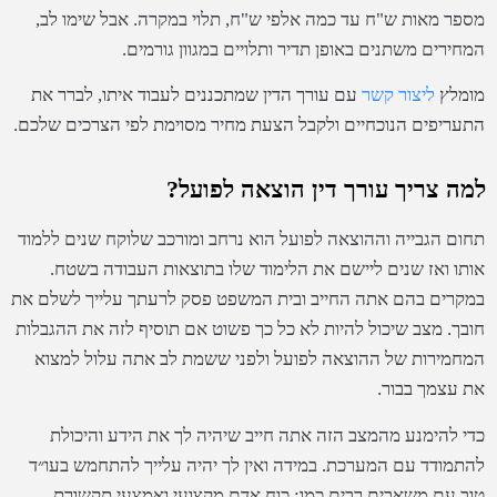
מספר מאות ש"ח עד כמה אלפי ש"ח, תלוי במקרה. אבל שימו לב,
המחירים משתנים באופן תדיר ותלויים במגוון גורמים.
מומלץ
ליצור קשר
עם עורך הדין שמתכננים לעבוד איתו, לברר את
התעריפים הנוכחיים ולקבל הצעת מחיר מסוימת לפי הצרכים שלכם.
למה צריך עורך דין הוצאה לפועל?
תחום הגבייה וההוצאה לפועל הוא נרחב ומורכב שלוקח שנים ללמוד
אותו ואז שנים ליישם את הלימוד שלו בתוצאות העבודה בשטח.
במקרים בהם אתה החייב ובית המשפט פסק לרעתך עלייך לשלם את
חובך. מצב שיכול להיות לא כל כך פשוט אם תוסיף לזה את ההגבלות
המחמירות של ההוצאה לפועל ולפני ששמת לב אתה עלול למצוא
את עצמך בבור.
כדי להימנע מהמצב הזה אתה חייב שיהיה לך את הידע והיכולת
להתמודד עם המערכת. במידה ואין לך יהיה עלייך להתחמש בעו״ד
טוב עם משאבים רבים כמו: כוח אדם מקצועי ואמצעי תקשורת