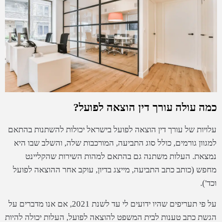
כמה עולה עורך דין הוצאה לפועל?
עלויות של עורך דין הוצאה לפועל בישראל יכולות להשתנות בהתאם
למגוון גורמים, כולל סוג התביעה, המורכבות שלה, והשלב שבו היא
נמצאת. העלות משתנה גם בהתאם למהות השירות שהקליינט
מחפש (כותב כתב התביעה, מייצג בדיון, עוקב אחר ההוצאה לפועל
וכד').
על פי תעריפים שהיו ידועים לי עד לשנת 2021, אם אנו מדברים על
הגשת כתב טענות לבית המשפט להוצאה לפועל, העלות יכולה להיות