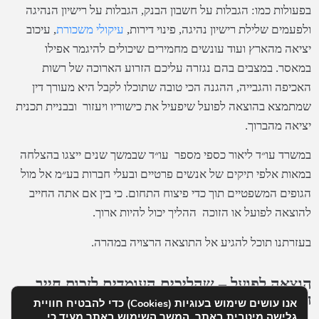
בפעולות כמו: הגבלות על חשבון הבנק, הגבלות על רישיון הנהיגה
ולפעמים שלילת רישיון נהיגה, פינוי דירות,
עיקולי משכורת
, עיכוב
יציאה מהארץ ועוד עונשים מחמירים שיכולים להיגמר אפילו
במאסר. במצבים בהם נגזרה עליכם הזרוע הארוכה של רשות
האכיפה והגבייה, ההגנה הכי טובה שתוכלו לקבל היא מעורך דין
שמתמצא בהוצאה לפועל שיפעיל את כישוריו ויעזור ובבניית תכנית
יציאה מהברוך.
במשרד עו״ד ליאור כספי מספר עו״ד שבמשך שנים ייצגו בהצלחה
במאות אלפי תיקים של אנשים פרטיים ובעלי חברות בע״מ אל מול
הגופים המשפטיים תוך כדי פיצוח התחום. כי בין אם אתה החייב
להוצאה לפועל או הזוכה ההליך יכול להיות ארוך.
בעזרתנו תוכל להגיע אל התוצאה הרצויה במהרה.
הוצאה לפועל – שהליכים העומדים לזכות חייב
החוב - עורך דין להוצאה לפועל
אנו עושים שימוש בעוגיות (Cookies) כדי להבטיח חוויית
גלישה מיטבית באתר. המשך השימוש באתר מעיד כי