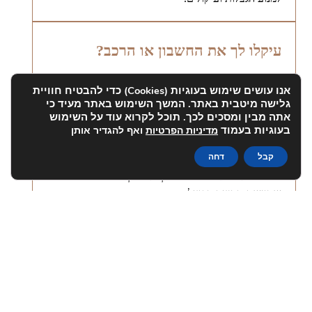
עיקלו לך את החשבון או הרכב?
אנחנו יכולים לפעול לביטול העיקול ולמנוע נזק כלכלי
אנו עושים שימוש בעוגיות (Cookies) כדי להבטיח חוויית
מיידי.
גלישה מיטבית באתר. המשך השימוש באתר מעיד כי
אתה מבין ומסכים לכך. תוכל לקרוא עוד על השימוש
בעוגיות בעמוד
מדיניות הפרטיות
ואף להגדיר אותן
קיבלת מכתב התראה לפני תביעה?
קבל
דחה
כשההתראה מגיעה – זה הזמן האחרון לפעול לפני
שמוגשת תביעה בפועל.
את/ה / העסק שלך מתקשה לעמוד
בתשלומים לעובדים/ ספקים / הלוואות?
משרדנו מתמחה בטיפול ביחידים וחברות בקשיים.