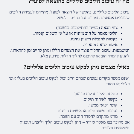
מה זה עיכוב הליכים פליליים בהוצאה לפועל?
עיכוב הליכים פליליים, בהקשר של הוצאה לפועל, מתייחס לעצירת הליכים
שכוללים אמצעים חמורים נגד החייב – למשל:
צווי הבאה
(כפייה להתייצבות בלשכה).
הליכי מאסר על חוב מזונות
או על אי תשלום קנסות.
בקשות להגבלת רישיון נהיגה.
איסור יציאה מהארץ.
המשמעות: עיכוב ההליך עוצר את הצעדים הללו ונותן לחייב זמן להתארגן,
להגיע להסדר חוב או להיכנס להליך חדלות פירעון מלא.
באילו מצבים ניתן לבקש עיכוב הליכים פליליים?
ישנם מספר מקרים נפוצים שבהם חייב יכול לבקש עיכוב הליכים בעלי אופי
פלילי או חמור:
פתיחת הליך חדלות פירעון.
בקשה לאיחוד תיקים.
קושי רפואי ממשי.
נסיבות משפחתיות או אישיות חריגות.
מו"מ מתקדם להסדר חוב עם הזוכה.
אם מדובר בצו מאסר אזרחי – ניתן לבקש עיכוב הליך ולהציע תוכנית
תשלומים חלופית.