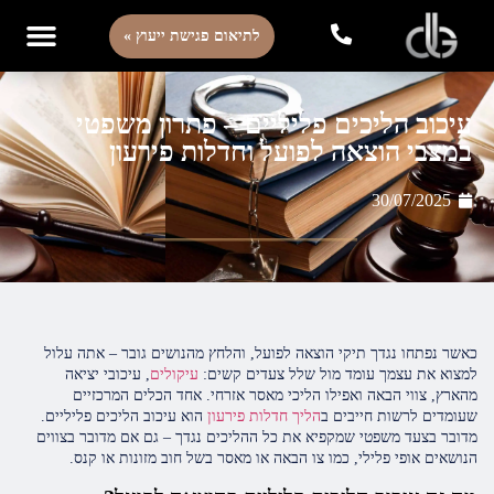
לתיאום פגישת ייעוץ »
עיכוב הליכים פליליים – פתרון משפטי
במצבי הוצאה לפועל וחדלות פירעון
30/07/2025
כאשר נפתחו נגדך תיקי הוצאה לפועל, והלחץ מהנושים גובר – אתה עלול
למצוא את עצמך עומד מול שלל צעדים קשים:
עיקולים
, עיכובי יציאה
מהארץ, צווי הבאה ואפילו הליכי מאסר אזרחי. אחד הכלים המרכזיים
שעומדים לרשות חייבים ב
הליך חדלות פירעון
הוא עיכוב הליכים פליליים.
מדובר בצעד משפטי שמקפיא את כל ההליכים נגדך – גם אם מדובר בצווים
הנושאים אופי פלילי, כמו צו הבאה או מאסר בשל חוב מזונות או קנס.