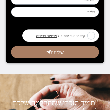
[leadercf7 campid="6710"]
קראתי ואני מסכים ל
מדיניות פרטיות
שליחה
"תמיד תזכרו שההחלטה שלכם