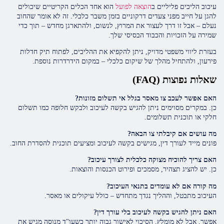
עיכוב הליכים פליליים ב
הוצאה לפועל
הוא אחד הכלים הקריטיים שיכולים
להגן על חייב מפני צעדים דרקוניים בזמן משבר כלכלי. זה לא אומר שהחוב
נעלם – אבל זו דרך לעצור את המרוץ, לנשום, ולהתארגן מחדש – תוך כדי
שמירה על הזכויות והכבוד הבסיסי שלך.
בעזרת ליווי משפטי מדויק, ניתן להקפיא את ההליכים, לפתוח תיק חדלות
פירעון, ולהתחיל מהלך של שיקום כלכלי – במקום הידרדרות נוספת.
שאלות נפוצות (FAQ)
האם אפשר לעכב צו מאסר בגלל אי תשלום מזונות?
כן. במקרים מסוימים ניתן להגיש בקשה לעיכוב ולבקש חלופה כמו תשלום
חלקי או תוכנית תשלומים.
מה עושים אם קיבלתי צו הבאה?
פונים מייד לעורך דין, מגישים בקשה לעיכוב ומציעים תוכנית להסדרת החוב.
האם צריך להוכיח מצוקה כלכלית לצורך עיכוב?
כן. יש להציג תצהיר, מסמכים ופירוט הכנסות והוצאות.
מה קורה אם לא עומדים בתנאי העיכוב?
העיכוב מתבטל, וההליך נגדך מתחדש – כולל עיקולים או מאסר.
האם ניתן להגיש בקשה לעיכוב בלי עורך דין?
אפשר, אבל לא מומלץ. הסיכוי לאישור גבוה יותר כשעו"ד מנוסה מגיש את