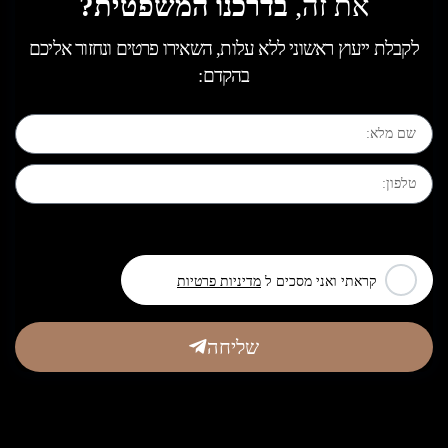
את זה,
בדרכנו המשפטית?
לקבלת ייעוץ ראשוני ללא עלות, השאירו פרטים ונחזור אליכם
בהקדם:
[leadercf7 campid="6710"]
קראתי ואני מסכים ל
מדיניות פרטיות
שליחה