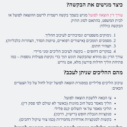
כיצד מגישים את הבקשה?
עורך דין הוצאה לפועל
מגיש בשמך בקשה רשמית לרשם ההוצאה לפועל או
לבית המשפט, בהתאם לסוג התיק.
הבקשה כוללת:
נימוקים משפטיים ונסיבתיים לעיכוב ההליך.
מסמכים תומכים (אישורים רפואיים, טיוטת הסדר, הצהרות כלכליות).
תצהיר חתום.
במקרים דחופים – בקשה לעיכוב הליכים זמני מיידי.
עורך הדין גם מוודא שהבקשה תוגש תוך כדי נקיטת פעולות נוספות – כמו
פתיחת הליך חדלות פירעון מלא, אם נדרש.
מהם ההליכים שניתן לעכב?
עיכוב הליכים פליליים במסגרת הוצאה לפועל יכול לחול על כל הצעדים
הבאים:
צו הבאה ללשכת הוצאה לפועל.
הליך מאסר בשל חוב מזונות (כאשר לא שולם לפי פסק דין).
הליכי מאסר על אי תשלום קנס פלילי.
סנקציות הגבלת חופש (רישיון, דרכון).
בקשות לסנקציות אזרחיות מחמירות (כמו צווי עיקול רחבים).