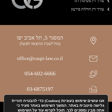
עורך דין פשיטת רגל
עורך דין חדלות פירעון
המסגר 5, תל אביב יפו
(מול לשכת ההוצאה לפועל)
office@caspi-law.co.il
054-602-6666
03-6875197
אנו עושים שימוש בעוגיות (Cookies) כדי להבטיח חוויית
גלישה מיטבית באתר. המשך השימוש באתר מעיד כי
אתר זה הוקם ע"י MDN & Digitalos
אתה מבין ומסכים לכך. תוכל לקרוא עוד על השימוש