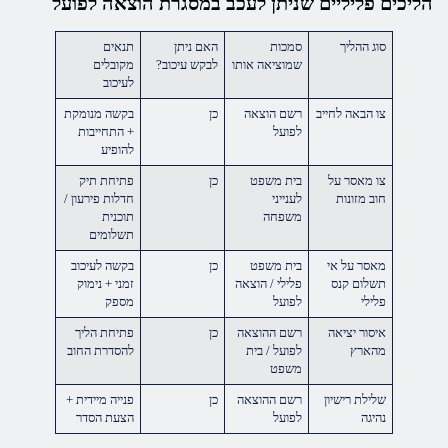
הליכים פליליים שניתן לעכב במסגרת הוצאה לפועל
סוג ההליך
סמכות
האם ניתן
תנאים
שמוציאה אותו
לבקש עיכוב?
מקובלים
לעיכוב
צו הבאה לחייב
רשם הוצאה
כן
בקשה מנומקת
לפועל
+ התחייבות
להופיע
צו מאסר על
בית משפט
כן
פתיחת תיק
חוב מזונות
לענייני
חדלות פירעון /
משפחה
תוכנית
תשלומים
מאסר על אי
בית משפט
כן
בקשה לעיכוב
תשלום קנס
פלילי / הוצאה
זמני + נימוק
פלילי
לפועל
מספק
איסור יציאה
רשם ההוצאה
כן
פתיחת הליך
מהארץ
לפועל / בית
להסדרת החוב
משפט
שלילת רישיון
רשם ההוצאה
כן
פנייה מיידית +
נהיגה
לפועל
הצעת הסדר