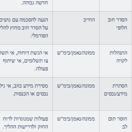
חדשה גבוהה.
הסדר חוב
החייב
הגעה להסכמה עם נושים
חלופי
על הסדר חוב מחוץ להלי
הפורמלי.
התנהלות
ממונה/נאמן/בימ"ש
אי הגשת דוחות, אי תשל
לקויה
צו תשלומים, אי שיתוף
פעולה.
הסתרת
ממונה/נאמן/בימ"ש
מסירת מידע כוזב, אי גילו
מידע/נכסים
נכסים או הכנסות.
חוסר תום
ממונה/נאמן/בימ"ש
פעולות שמנוגדות לרוח
לב
החוק ולדרישות ההליך.