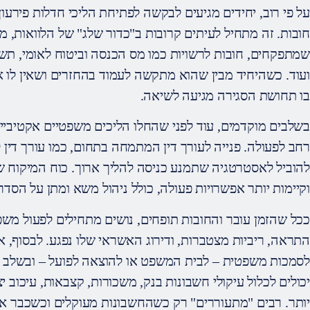
על פי רוב, יחידים מגיעים לבקשה לפתיחת הליכי חדלות פירע
חובות. זה מתחיל לעיתים קרובות ב"כדור שלג" של הלוואות, מי
שמתפקחים, חובות לרשויות כמו מס הכנסה וביטוח לאומי, תשל
ועוד. כשהיחיד מבין שהוא מתקשה לעמוד בהחזרים ושאין לו א
בו תחושת הסגירה מגיעה לשיאה.
בשלבים מוקדמים, עוד לפני שהחלו הליכים משפטיים אקטיביים 
רחב לפעולה. פנייה לעורך דין המתמחה בתחום, כמו עורך דין לי
להוביל לאסטרטגיה שתמנע כניסה להליך ארוך. כוח המיקוח של
וקיימות יותר אפשרויות פעולה, כולל ניהול משא ומתן על הסדר
ככל שהזמן עובר והחובות תופחים, נושים מתחילים לפעול מש
התראה, ריביות מצטברות, ודירוג האשראי שלו נפגע. לבסוף, א
לסמכות משפטית – לבית המשפט או להוצאה לפועל – ובשלב זה
יכולים לכלול עיקולי חשבונות בנק, משכורות, קצבאות, עיכוב י
יותר. רבים "מתעוררים" רק כשהחשבונות מעוקלים וכשכבר אין