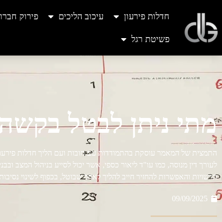
חדלות פירעון
עיכוב הליכים
פירוק חברו
פשיטת רגל
מתי ניתן לבטל בקשה
התמצית של המאמר עוסקת בהתמודדות עם חובות ועם הליך חדלות פירעון ו
לעורך דין מנוסה, כמו עו"ד ליאור כספי, אשר יכול לסייע בניהול המצב ו
הרשויות והאפשרות להחזיר חייב להליך לאחר שבוטל, בכפוף לשינוי נסיבות
09/09/2025