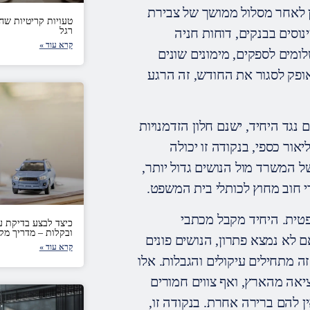
ון לאחר מסלול ממושך של צבירת
טעויות קריטיות שח
רגל
נוסים בבנקים, דוחות חניה
קרא עוד »
ומים לספקים, מימונים שונים
ופק לסגור את החודש, זה הרגע
נגד היחיד, ישנם חלון הזדמנויות
אור כספי, בנקודה זו יכולה
 המשרד מול הנושים גדול יותר,
י חוב מחוץ לכותלי בית המשפט.
פטית. היחיד מקבל מכתבי
כיצד לבצע בדיקת ע
ובקלות – מדריך מקיף 5
ם לא נמצא פתרון, הנושים פונים
קרא עוד »
 מתחילים עיקולים והגבלות. אלו
ציאה מהארץ, ואף צווים חמורים
 להם ברירה אחרת. בנקודה זו,