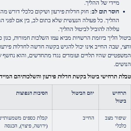
מיידי של ההליך.
חוסר תום לב
: חוק חדלות פירעון ושיקום כלכלי דורש מהח
ההליך. כל פעולה הנעשית שלא בתום לב, בין אם לפני 
עלולה להוביל לביטול ההליך.
ביטול הליך ביוזמת הרשויות מביא עמו השלכות חמורות, כגון כ
וחצי, שבה החייב אינו יכול להגיש בקשה חדשה לחדלות פירעון.
המשפטיים שהיו תלויים ועומדים נגדו מתחדשים, והוא נחשף 
הנושים.
טבלת תרחישי ביטול בקשת חדלות פירעון והשלכותיהם המיידי
תרחיש
יוזם הביטול
הסיבות הנפוצות
ביטול
שיפור מצב
החייב
קבלת כספים משמעותיים
כלכלי
(ירושה, פיצוי), הכנסה