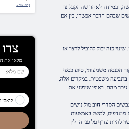
קרא עוד »
ה, ובמיוחד לאחר שהתקבל צו
שים שבהם הדבר אפשרי, בין אם
צרו 
ינוי כזה יכול להוביל לרצון או
מלאו את הט
ור הכנסה משמעותי, סיוע כספי
וה בתביעה משפטית. במקרים אלה,
[leadercf7 campid="6710"]
ק ניכר מהם, באופן שימנע את
קראתי ו
שים הסדרי חוב מול נושים
ם מועדפים, למשל באמצעות
י להיות עדיף על פני ההליך