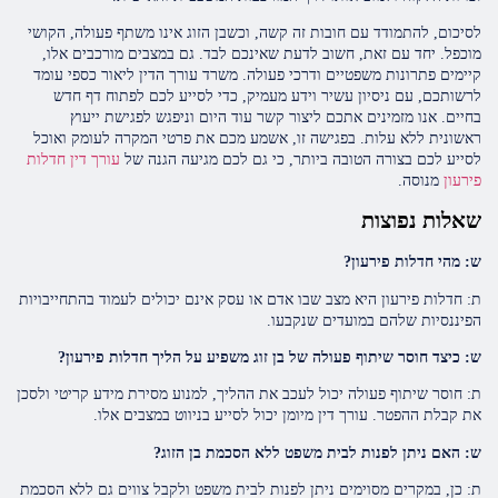
לסיכום, להתמודד עם חובות זה קשה, וכשבן הזוג אינו משתף פעולה, הקושי
מוכפל. יחד עם זאת, חשוב לדעת שאינכם לבד. גם במצבים מורכבים אלו,
קיימים פתרונות משפטיים ודרכי פעולה. משרד עורך הדין ליאור כספי עומד
לרשותכם, עם ניסיון עשיר וידע מעמיק, כדי לסייע לכם לפתוח דף חדש
בחיים. אנו מזמינים אתכם ליצור קשר עוד היום וניפגש לפגישת ייעוץ
ראשונית ללא עלות. בפגישה זו, אשמע מכם את פרטי המקרה לעומק ואוכל
לסייע לכם בצורה הטובה ביותר, כי גם לכם מגיעה הגנה של
עורך דין חדלות
פירעון
מנוסה.
שאלות נפוצות
ש: מהי חדלות פירעון?
ת: חדלות פירעון היא מצב שבו אדם או עסק אינם יכולים לעמוד בהתחייבויות
הפיננסיות שלהם במועדים שנקבעו.
ש: כיצד חוסר שיתוף פעולה של בן זוג משפיע על הליך חדלות פירעון?
ת: חוסר שיתוף פעולה יכול לעכב את ההליך, למנוע מסירת מידע קריטי ולסכן
את קבלת ההפטר. עורך דין מיומן יכול לסייע בניווט במצבים אלו.
ש: האם ניתן לפנות לבית משפט ללא הסכמת בן הזוג?
ת: כן, במקרים מסוימים ניתן לפנות לבית משפט ולקבל צווים גם ללא הסכמת