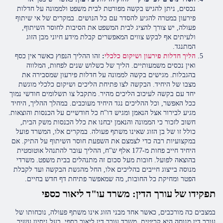
נכסים, ניתן להגיש בקשה מפורטת לבית משפט ולממונה על חדלות
פירעון במטרה להגיע להסדר עם כל הנושים. במקרים של אי שיתוף
פעולה, יש צורך להציג לבית המשפט את הסיבות לחוסר השיתוף,
ולעיתים אף לבקש צווים המאפשרים קבלת מידע חיוני מבן הזוג
המתנגד.
הליך חדלות פירעון ושיקום כלכלי
:
זהו ההליך הנפוץ כאשר אין כסף
ואין נכסים משמעותיים. הליך של כשלוש שנים לפחות, המלווה
בהגבלות. מגישים בקשה לממונה על חדלות פירעון שמסבירה את
מצבו של היחיד. הבקשה לצו פתיחת הליכים ושיקום כלכלי מוגשת
יחד עם בקשה לעיכוב הליכים מהיר. מתקבל צו תשלומים חודשי נמוך
ככל האפשר, וכל ההליכים נגד היחיד מעוכבים. במהלך ההליך, היחיד
מגיע לבירור אצל הנאמן ומגיש דו"ח כל חודשיים על הכנסות והוצאות.
חשוב לזכור כי הממונה והנאמן יבחנו את כלל הכנסות משק הבית,
כולל זו של בן הזוג שאינו משתף פעולה. במקרים אלו, המשרד פועל
במקצועיות רבה כדי לצמצם את השפעת חוסר השיתוף על התיק. אם
היחיד חייב פחות מ-177 אלף ש"ח, ההליך עובר להתנהל אוטומטית
בהוצאה לפועל. חובות מעל סכום זה מתנהלים בבית משפט. משרדי
מנוסה בייצוג חייבים בהליכים אלו, החל מהגשת הבקשה ועד לקבלת
הפטר ומחיקת כל החובות, מה שמאפשר פתיחת דף חדש בחיים.
תפקידו של עורך הדין: משרד עו"ד ליאור כספי
במצבים כה מורכבים, כאשר אחד מבני הזוג אינו משתף פעולה, נוכחותו של
עורך דין מנוסה היא קריטית. משרד עורך דין ליאור כספי, בעל ניסיון עשיר