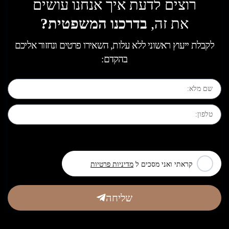
רוצים לדעת איך אנחנו עושים
את זה,
בדרכנו המשפטית?
לקבלת ייעוץ ראשוני ללא עלות, השאירו פרטים ונחזור אליכם
בהקדם:
[leadercf7 campid="6710"]
קראתי ואני מסכים ל
מדיניות פרטיות
שליחה