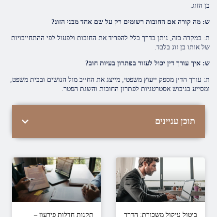
בן הזוג.
ש: מה קורה אם החובות רשומים רק על שם אחד מבני הזוג?
ת: במקרה כזה, ניתן בדרך כלל להפריד את החובות ולפעול לפי ההתחייבויות
של אותו בן זוג בלבד.
ש: איך עורך דין יכול לעזור בפתרון בעיות חוב?
ת: עורך הדין מספק ייעוץ משפטי, מייצג את החייב מול הנושים ובבית משפט,
ומסייע בגיבוש אסטרטגיות לפתרון החובות והשגת הפטר.
תוכן עניינים
ביטול עיקול משכורת: הדרך
תקנות חדלות פירעון –