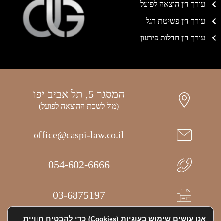
עורך דין הוצאה לפועל
עורך דין פשיטת רגל
עורך דין חדלות פירעון
המסגר 5, תל אביב יפו
(מול לשכת ההוצאה לפועל)
office@caspi-law.co.il
054-602-6666
03-6875197
אנו עושים שימוש בעוגיות (Cookies) כדי להבטיח חוויית