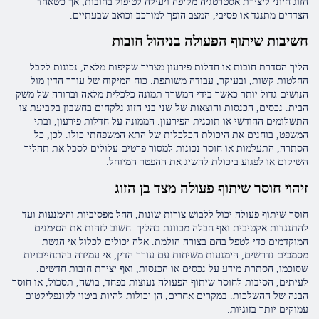
הזוג חיוני ליצירת אסטרטגיה מקיפה ויעילה לטיפול בחובות, אך כשאחד
הצדדים מתנגד או פסיבי, המצב הופך למורכב וכואב שבעתיים.
חשיבות שיתוף הפעולה בניהול חובות
הליך הסדרת חובות או חדלות פירעון מצריך שקיפות מלאה, נכונות לקבל
החלטות קשות, ובעיקר, עבודה משותפת. כוח המיקוח של עורך הדין מול
הנושים גדול יותר כאשר בידי המשרד תמונה כלכלית מלאה וברורה של משק
הבית. נכסים, הכנסות והוצאות של שני בני הזוג נלקחים בחשבון בקביעת צו
התשלומים החודשי או תוכנית הפירעון. הממונה על חדלות פירעון, ובתי
המשפט, בוחנים את היכולת הכלכלית של התא המשפחתי כולו. לכן, כל
הסתרה, התעלמות או חוסר נכונות למסור פרטים עלולים לסכל את תהליך
השיקום או לפגוע ביכולת להשיג את ההפטר המיוחל.
זיהוי חוסר שיתוף פעולה מצד בן הזוג
חוסר שיתוף פעולה יכול ללבוש צורות שונות, החל מפסיביות והימנעות ועד
להתנגדות אקטיבית ואף חבלה מכוונת בהליך. חשוב לזהות את הסימנים
המוקדמים כדי לטפל בהם בצורה הולמת. אלה יכולים לכלול אי הגשת
מסמכים נדרשים, הימנעות משיחות עם עורך הדין, אי עמידה בהתחייבויות
שסוכמו, הסתרת מידע על נכסים או הכנסות, ואף יצירת חובות חדשים.
לעיתים, הסיבות לחוסר שיתוף הפעולה נעוצות בפחד, בושה, תסכול, או חוסר
הבנה של ההשלכות. במקרים אחרים, הן יכולות להיות ביטוי לקונפליקטים
עמוקים יותר בזוגיות.