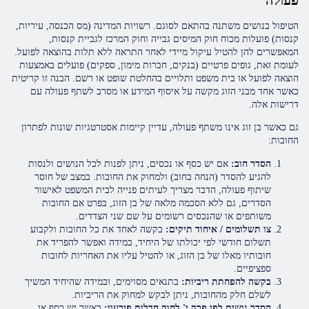
הטיפול בנושים משתנה בהתאם לסוגם. רשויות המדינה (מס הכנסה, עיריות,
קנסות) פועלות מכוח חוק המיסים גבייה וחוק המרכז לגביית קנסות,
המאפשרים להן להטיל עיקול מיידי לאחר התראה ללא תלות בהוצאה לפועל.
לעומת זאת, גופים פרטיים (בנקים, חברות מימון, ספקים) פועלים באמצעות
הוצאה לפועל או בית משפט ותלויים בהחלטת שופט או רשם. הבנה זו קריטית
כאשר אחד מבני הזוג מקשה על איסוף המידע או מסרב לשתף פעולה עם
דרישות אלה.
גם כאשר בן זוג אינו משתף פעולה, עדיין קיימות אסטרטגיות שונות לפתרון
החובות:
הסדר חוב:
אם יש כסף או נכסים, ניתן לפנות לכל הנושים ולנסות
להגיע להסדר (הנחה בחוב) ולמחוק את החובות. במצב של חוסר
שיתוף פעולה, הדבר מצריך לעיתים פנייה לבית המשפט לאישור
הסדרים, גם ללא הסכמה מלאה של בן הזוג, בפרט אם החובות
משותפים או שהנכסים רשומים על שם שני הצדדים.
צו תשלומים / איחוד תיקים:
בקשה לאחד את כל החובות ולקבוע
תשלום חודשי לפי יכולתו של היחיד, במידה ואפשר להפריד את
חובותיו מאלו של בן הזוג, או להטיל עליו את האחריות לחובות
ספציפיים.
בקשה להפחתת ריביות:
בתנאים מסוימים, ובמידה שהיחיד המשיך
לשלם חלק מהחובות, ניתן לבקש למחוק את הריביות.
הסדר נושים לפי פרק י' לחוק חדלות פירעון:
כאשר יש כסף או