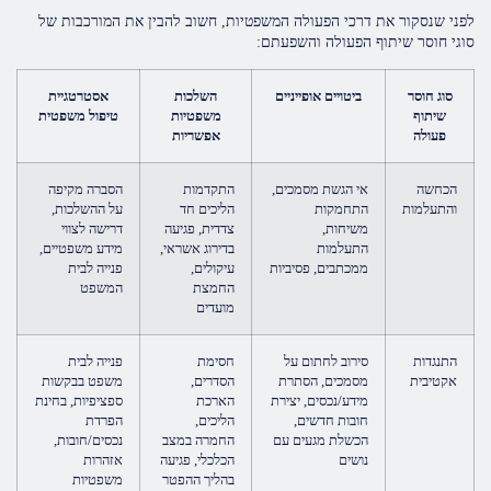
לפני שנסקור את דרכי הפעולה המשפטיות, חשוב להבין את המורכבות של
סוגי חוסר שיתוף הפעולה והשפעתם:
סוג חוסר
ביטויים אופייניים
השלכות
אסטרטגיית
שיתוף
משפטיות
טיפול משפטית
פעולה
אפשריות
הכחשה
אי הגשת מסמכים,
התקדמות
הסברה מקיפה
והתעלמות
התחמקות
הליכים חד
על ההשלכות,
משיחות,
צדדית, פגיעה
דרישה לצווי
התעלמות
בדירוג אשראי,
מידע משפטיים,
ממכתבים, פסיביות
עיקולים,
פנייה לבית
החמצת
המשפט
מועדים
התנגדות
סירוב לחתום על
חסימת
פנייה לבית
אקטיבית
מסמכים, הסתרת
הסדרים,
משפט בבקשות
מידע/נכסים, יצירת
הארכת
ספציפיות, בחינת
חובות חדשים,
הליכים,
הפרדת
הכשלת מגעים עם
החמרה במצב
נכסים/חובות,
נושים
הכלכלי, פגיעה
אזהרות
בהליך ההפטר
משפטיות