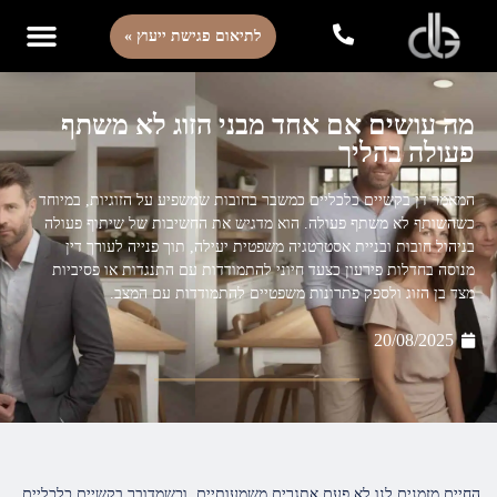
לתיאום פגישת ייעוץ »
מה עושים אם אחד מבני הזוג לא משתף
פעולה בהליך
המאמר דן בקשיים כלכליים כמשבר בחובות שמשפיע על הזוגיות, במיוחד
כשהשותף לא משתף פעולה. הוא מדגיש את החשיבות של שיתוף פעולה
בניהול חובות ובניית אסטרטגיה משפטית יעילה, תוך פנייה לעורך דין
מנוסה בחדלות פירעון כצעד חיוני להתמודדות עם התנגדות או פסיביות
מצד בן הזוג ולספק פתרונות משפטיים להתמודדות עם המצב.
20/08/2025
החיים מזמנים לנו לא פעם אתגרים משמעותיים, וכשמדובר בקשיים כלכליים,