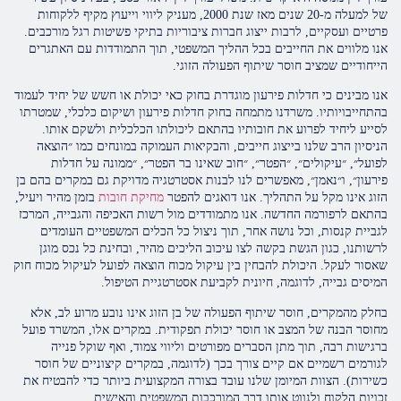
של למעלה מ-20 שנים מאז שנת 2000, מעניק ליווי וייעוץ מקיף ללקוחות
פרטיים ועסקיים, לרבות ייצוג חברות ציבוריות בתיקי פשיטות רגל מורכבים.
אנו מלווים את החייבים בכל ההליך המשפטי, תוך התמודדות עם האתגרים
הייחודיים שמציב חוסר שיתוף הפעולה הזוגי.
אנו מבינים כי חדלות פירעון מוגדרת בחוק כאי יכולת או חשש של יחיד לעמוד
בהתחייבויותיו. משרדנו מתמחה בחוק חדלות פירעון ושיקום כלכלי, שמטרתו
לסייע ליחיד לפרוע את חובותיו בהתאם ליכולתו הכלכלית ולשקם אותו.
הניסיון הרב שלנו בייצוג חייבים, והבקיאות העמוקה במונחים כמו ״הוצאה
לפועל״, ״עיקולים״, ״הפטר״, ״חוב שאינו בר הפטר״, ״ממונה על חדלות
פירעון״, ו״נאמן״, מאפשרים לנו לבנות אסטרטגיה מדויקת גם במקרים בהם בן
הזוג אינו מקל על התהליך. אנו דואגים להפטר
מחיקת חובות
בזמן מהיר ויעיל,
בהתאם לרפורמה החדשה. אנו מתמודדים מול רשות האכיפה והגבייה, המרכז
לגביית קנסות, וכל נושה אחר, תוך ניצול כל הכלים המשפטיים העומדים
לרשותנו, כגון הגשת בקשה לצו עיכוב הליכים מהיר, ובחינת כל נכס מוגן
שאסור לעקל. היכולת להבחין בין עיקול מכוח הוצאה לפועל לעיקול מכוח חוק
המיסים גבייה, לדוגמה, חיונית לקביעת אסטרטגיית הטיפול.
בחלק מהמקרים, חוסר שיתוף הפעולה של בן הזוג אינו נובע מרוע לב, אלא
מחוסר הבנה של המצב או חוסר יכולת תפקודית. במקרים אלו, המשרד פועל
ברגישות רבה, תוך מתן הסברים מפורטים וליווי צמוד, ואף שוקל פנייה
לגורמים רשמיים אם קיים צורך בכך (לדוגמה, במקרים קיצוניים של חוסר
כשירות). הצוות המיומן שלנו עובד בצורה המקצועית ביותר כדי להבטיח את
זכויות הלקוח ולנווט אותו דרך המורכבות המשפטית והאישית.