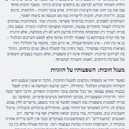
הלחץ והמתח יכולים לכרסם גם ביחסים יציבים ביותר. משבר חובות סוחף
עמו את בני הזוג ואת היציבות הביתית. אדם צובר חובות – הלוואות, מינוס
בבנק, דו"חות חניה, חובות לרשויות כמו מס הכנסה או ביטוח לאומי,
תשלומים לספקים, חובות בכרטיסי אשראי, מזונות ועוד. כשהחובות נערמים
והיכולת לעמוד בהחזרים נפגעת, תחושת המצוקה הולכת וגוברת. במצב כזה,
פנייה לעורך דין המתמחה בחדלות פירעון היא לא רק מומלצת, אלא חיונית.
אך מה קורה כשדווקא מי שאמור להיות שותף מלא למסע השיקום הכלכלי –
בן או בת הזוג – אינו משתף פעולה, או גרוע מכך, מקשה על ההליך? זוהי
מציאות מורכבת שמשרדי, בעל ניסיון של למעלה מ-20 שנים בתחום, נתקל
בה לעיתים קרובות. השאלה אינה רק משפטית, אלא נוגעת בעצבים חשופים
של מערכת היחסים, האמון והעתיד המשותף.
מעגל חובות: השפעותיו על הזוגיות
כאשר יחיד או משפחה נקלעים למעגל החובות, הדבר הראשון שנפגע הוא
השלווה והביטחון הכלכלי. בתחילה, ייתכן שישנה הכחשה או ניסיון לטפל
בבעיה באופן עצמאי, אך ככל שהזמן עובר והחובות תופחים, הדבר הופך קשה
יותר. הריביות המצטברות, מכתבי ההתראה מנושים פרטיים, ובהמשך גם
פנייה לסמכות משפטית כמו הוצאה לפועל או בתי משפט, מייצרים לחץ עצום.
בשלב זה, דירוג האשראי של היחיד נפגע, ומתחילים עיקולים והגבלות: עיקול
חשבונות בנק, משכורות, צווי עיכוב יציאה מהארץ ואף צווי פריצה. רוב
האנשים "מתעוררים" רק כשהחשבונות מעוקלים וכבר אין להם ברירה אחרת.
בנקודה זו, השותפות הזוגית נבחנת בעוצמה רבה. שיתוף פעולה מלא בין בני