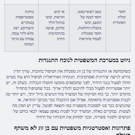
חוסר
מצב רפואי/נפשי,
אי קיום
בחינת
יכולת
חוסר הבנה של
הוראות, קושי
אפוטרופסות
תפקודית
המצב, קושי
בניהול הליך
(במקרים
בקבלת החלטות,
מורכב, פגיעה
קיצוניים), ייצוג
חוסר מסוגלות
בהתקדמות
מלא וליווי צמוד,
לעמוד בהוראות
התיק
עבודה עם גורמי
תמיכה
ניווט במערכת המשפטית לנוכח התנגדות
כשהכחשה או התנגדות של בן זוג מסכלת את הטיפול בחובות, עורך הדין
נדרש לגישה יצירתית ואסרטיבית. הנקודה האידיאלית לטיפול היא עוד בטרם
החלו לפעול כנגד היחיד, לפני שהכספים מומשו והוטלו הגבלות. בשלב זה, יש
יותר אפשרויות לפעול מבלי להיכנס להליך ארוך. ככל שהטיפול מתחיל
מוקדם יותר, כך כוח המיקוח של המשרד מול הנושים גדול יותר, ויש יותר זמן
לבנות אסטרטגיה מתאימה. אפילו אם התקבלו כבר מכתבי התראה, או
שהנושים כבר פנו לסמכות משפטית כמו הוצאה לפועל, עדיין יש המון מה
לעשות. במקרים כאלה, המשרד יכול לפנות באופן עצמאי לבאי כוחם של
הנושים ולסגור פשרות, ובכך למחוק את חובותיו של היחיד.
פתרונות ואסטרטגיות משפטיות עם בן זוג לא משתף
פעולה