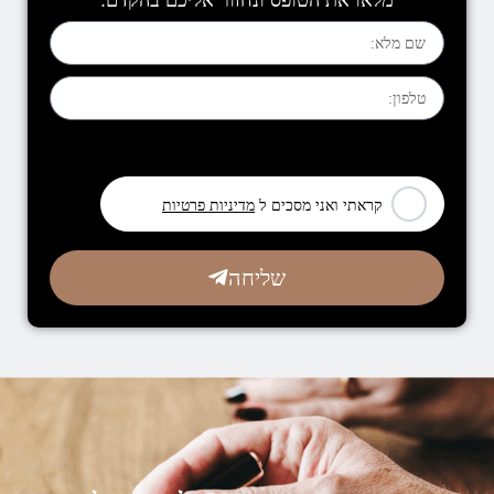
מלאו את הטופס ונחזור אליכם בהקדם:
[leadercf7 campid="6710"]
קראתי ואני מסכים ל
מדיניות פרטיות
שליחה