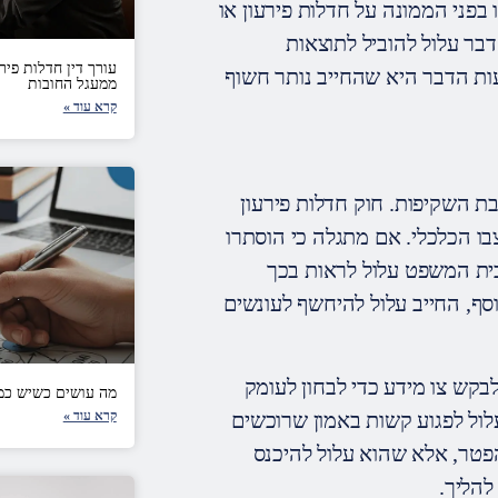
 בפני הממונה על חדלות פירעון או
בר עלול להוביל לתוצאות
עורך דין חדלות פי
עות הדבר היא שהחייב נותר חשוף
ממעגל החובות
קרא עוד »
 השקיפות. חוק חדלות פירעון
צבו הכלכלי. אם מתגלה כי הוסתרו
 בית המשפט עלול לראות בכך
וסף, החייב עלול להיחשף לעונשים
לבקש צו מידע כדי לבחון לעומק
מה עושים כשיש כמה
לול לפגוע קשות באמון שרוכשים
קרא עוד »
פטר, אלא שהוא עלול להיכנס
להליך.