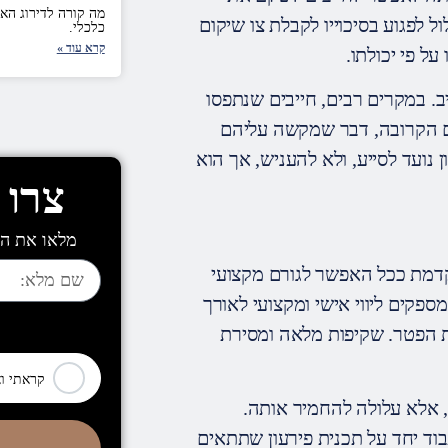
מה קורה לדירוג הא
 לפגוע בסיכוייו לקבלת צו שיקום
כלכלי.
קרא עוד »
ל פי יכולתו.
. במקרים רבים, חייבים שנתפסו
ם הקרובה, דבר שמקשה עליהם
נועד לסייע, ולא להעניש, אך הוא
צרו 
מלאו את הט
קדמת ככל האפשר לגורם מקצועי
 מספקים ליווי אישי ומקצועי לאורך
[leadercf7 campid="6710"]
 הפטר. שקיפות מלאה ומסירת
קראתי ו
 אלא עלולה להחמיר אותה.
וד יחד על תכנית פירעון שתתאים