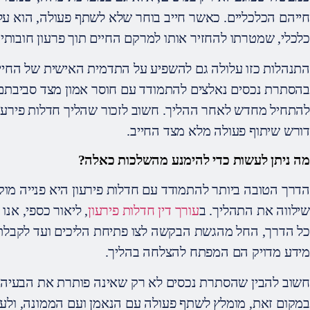
חייהם הכלכליים. כאשר חייב בוחר שלא לשתף פעולה, הוא עלול
כלכלי, שמטרתו להחזיר אותו למרקם החיים תוך פרעון חובותיו ע
התנהלות כזו עלולה גם להשפיע על התדמית האישית של החייב
בהסתרת נכסים נאלצים להתמודד עם חוסר אמון מצד סביבת
להתחיל מחדש לאחר ההליך. חשוב לזכור שהליך חדלות פירעון 
דורש שיתוף פעולה מלא מצד החייב.
מה ניתן לעשות כדי להימנע מהשלכות כאלה?
הדרך הטובה ביותר להתמודד עם חדלות פירעון היא פנייה מו
שילווה את התהליך. ב
עורך דין חדלות פירעון
, ליאור כספי, אנו
כל הדרך, החל מהגשת הבקשה לצו פתיחת הליכים ועד לקבלת
מידע מדויק הם המפתח להצלחה בהליך.
חשוב להבין שהסתרת נכסים לא רק שאינה פותרת את הבעיה,
במקום זאת, מומלץ לשתף פעולה עם הנאמן ועם הממונה, ולעב