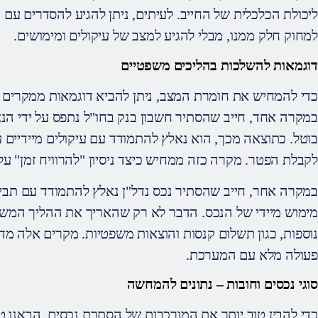
ליכולת הכלכלית של החייב. לעיתים, ניתן להגיע להסדרים עם 
למחוק חלק ממנו, מבלי להגיע למצב של עיקולים ומימושים.
דוגמאות להשלכות בהליכים משפטיים
כדי להמחיש את חומרת המצב, ניתן להביא דוגמאות ממקרים ש
במקרה אחד, חייב שהסתיר חשבון בנק בחו"ל נתפס על ידי הנאמ
בוטל. כתוצאה מכך, הוא נאלץ להתמודד עם עיקולים מיידיים ע
לקבלת הפטר. מקרה כזה ממחיש כיצד ניסיון "להרוויח זמן" על
במקרה אחר, חייב שהסתיר נכס נדל"ן נאלץ להתמודד עם תביע
מימוש מיידי של הנכס. הדבר לא רק שהאריך את ההליך המשפט
נוספות, כגון תשלום קנסות והוצאות משפטיות. מקרים אלה מ
פעולה מלא עם המערכת.
סוגי נכסים וחובות – נתונים להמחשה
כדי להבין טוב יותר את המורכבות של הסתרת נכסים, הבאנו 