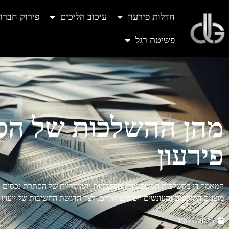
חדלות פירעון
עיכוב הליכים
פירוק חברו
פשיטת רגל
מהן ההשלכות של הס
פירעון
המאמר דן בהשלכות המשפטיות, הכלכליות והמוסריות של הסתרת נכסים בזמ
מוצגים הסיכונים והעונשים הפוטנציאליים, לצד הדגשת החשיבות של ייעוץ
19/11/2025