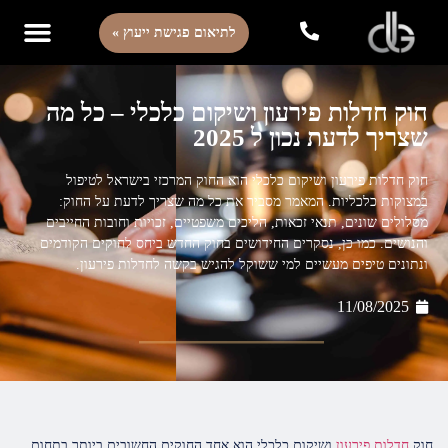
לתיאום פגישת ייעוץ »
חוק חדלות פירעון ושיקום כלכלי – כל מה
שצריך לדעת נכון ל 2025
חוק חדלות פירעון ושיקום כלכלי הוא החוק המרכזי בישראל לטיפול
במצוקות כלכליות. המאמר מסביר את כל מה שצריך לדעת על החוק:
מסלולים שונים, תנאי זכאות, הליכים משפטיים, זכויות וחובות החייבים
והנושים. כמו כן, נסקרים החידושים בחוק החדש ביחס לחוקים הקודמים
ונתונים טיפים מעשיים למי ששוקל להגיש בקשה לחדלות פירעון.
11/08/2025
חוק
חדלות פירעון
ושיקום כלכלי הוא אחד החוקים החשובים ביותר בתחום