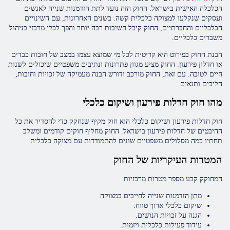
הכלכלה האישית בישראל. החוק הזה נועד לתת הזדמנות שנייה לאנשים
ועסקים שנקלעו למצוקה כלכלית קשה. בשנים האחרונות, עם השינויים
הכלכליים והחברתיים, החוק קיבל חשיבות רבה יותר והפך לכלי מרכזי בניהול
משברים כלכליים.
הבנת החוק בפירוט היא קריטית לכל מי שמוצא עצמו במצב של חובות כבדים
או חדלון פירעון. החוק מציע מגוון פתרונות ונתיבים משפטיים שיכולים לשנות
חיים לטובה. עם זאת, החוק מורכב ודורש הבנה מעמיקה של זכויות וחובות,
הליכים ותנאים.
מהו חוק חדלות פירעון ושיקום כלכלי
חוק חדלות פירעון ושיקום כלכלי הוא חוק מקיף שנחקק כדי להסדיר את כל
ההיבטים של חדלות פירעון בישראל. החוק מחליף חוקים קודמים ומשלב
תחתיו כמה מסלולים משפטיים שונים להתמודדות עם מצוקה כלכלית.
המטרות העיקריות של החוק
המחוקק קבע מספר מטרות מרכזיות:
מתן הזדמנות שנייה לחייבים במצוקה.
שיקום כלכלי ארוך טווח.
הגנה על זכויות הנושים.
עידוד פעילות כלכלית ויזמות.