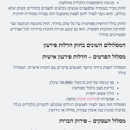
מניעת התמוטטות כלכלית מוחלטת.
החוק מכיר בעובדה שלפעמים אנשים נקלעים למצבים כלכליים קשים שלא
בגללם, והוא נועד לעזור להם לצאת מהמעגל הזה בצורה מסודרת וחוקית.
החוק כולל הוראות מפורטות על כל שלב בהליך, החל מהגשת הבקשה ועד
למחיקת החובות הסופית. הוא גם קובע זכויות וחובות ברורות לכל הצדדים
המעורבים בהליך.
המסלולים השונים בחוק חדלות פירעון
מסלול הפרטים – חדלות פירעון אישית
המסלול הנפוץ ביותר מיועד לאנשים פרטיים עם חובות אישיים. המסלול
כולל:
סף כניסה של חוב מינימלי (50,000 שקל).
בדיקת מצב כלכלי מפורטת.
הליך פשוט יחסית.
אפשרות ל
מחיקת חובות
מלאה.
המסלול הזה נועד לעזור לאנשים רגילים שנקלעו לקשיים כלכליים בגלל
נסיבות שונות כמו אובדן עבודה, מחלה או גירושין.
מסלול העסקים – פירוק חברות