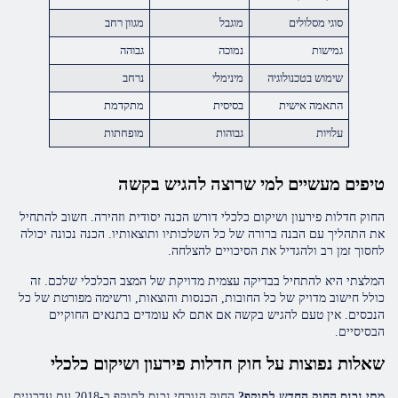
סוגי מסלולים
מוגבל
מגוון רחב
גמישות
נמוכה
גבוהה
שימוש בטכנולוגיה
מינימלי
נרחב
התאמה אישית
בסיסית
מתקדמת
עלויות
גבוהות
מופחתות
טיפים מעשיים למי שרוצה להגיש בקשה
החוק חדלות פירעון ושיקום כלכלי דורש הכנה יסודית וזהירה. חשוב להתחיל
את התהליך עם הבנה ברורה של כל השלכותיו ותוצאותיו. הכנה נכונה יכולה
לחסוך זמן רב ולהגדיל את הסיכויים להצלחה.
המלצתי היא להתחיל בבדיקה עצמית מדויקת של המצב הכלכלי שלכם. זה
כולל חישוב מדויק של כל החובות, הכנסות והוצאות, ורשימה מפורטת של כל
הנכסים. אין טעם להגיש בקשה אם אתם לא עומדים בתנאים החוקיים
הבסיסיים.
שאלות נפוצות על חוק חדלות פירעון ושיקום כלכלי
מתי נכנס החוק החדש לתוקף?
החוק הנוכחי נכנס לתוקף ב-2018 עם עדכונים