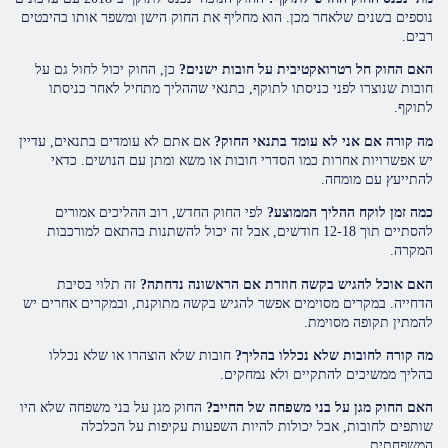
נוספים בשנים שלאחר מכן. הוא מחליף את החוק הישן ומשפר אותו בהיבטים
רבים.
האם החוק חל רטרואקטיבית על חובות ישנים?
כן, החוק יכול לחול גם על
חובות שנוצרו לפני כניסתו לתוקף, בתנאי שההליך מתחיל לאחר כניסתו
לתוקף.
מה קורה אם אני לא עומד בתנאי החוק?
אם אתם לא עומדים בתנאים, עדיין
יש אפשרויות אחרות כמו הסדרי חובות או משא ומתן עם הנושים. כדאי
להתייעץ עם מומחה.
כמה זמן לוקח ההליך הממוצע?
לפי החוק החדש, רוב ההליכים אמורים
להסתיים תוך 12-18 חודשים, אבל זה יכול להשתנות בהתאם למורכבות
המקרה.
האם אוכל להגיש בקשה חוזרת אם הראשונה נדחתה?
זה תלוי בסיבת
הדחייה. במקרים מסוימים אפשר להגיש בקשה מתוקנת, ובמקרים אחרים יש
להמתין תקופה מסוימת.
מה קורה לחובות שלא נכללו בהליך?
חובות שלא הוצהרו או שלא נכללו
בהליך ממשיכים להתקיים ולא נמחקים.
האם החוק מגן על בני משפחה של החייב?
החוק מגן על בני משפחה שלא היו
שותפים לחובות, אבל יכולות להיות השפעות עקיפות על הכלכלה
המשפחתית.