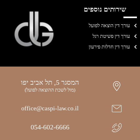
שירותים נוספים
עורך דין הוצאה לפועל
עורך דין פשיטת רגל
עורך דין חדלות פירעון
המסגר 5, תל אביב יפו
(מול לשכת ההוצאה לפועל)
office@caspi-law.co.il
054-602-6666