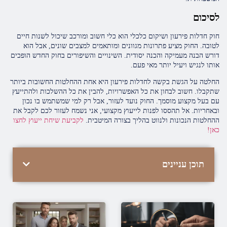
לסיכום
חוק חדלות פירעון ושיקום כלכלי הוא כלי חשוב ומורכב שיכול לשנות חיים
לטובה. החוק מציע פתרונות מגוונים ומותאמים למצבים שונים, אבל הוא
דורש הבנה מעמיקה והכנה יסודית. השינויים והשיפורים בחוק החדש הופכים
אותו לנגיש ויעיל יותר מאי פעם.
החלטה על הגשת בקשה לחדלות פירעון היא אחת ההחלטות החשובות ביותר
שתקבלו. חשוב לבחון את כל האפשרויות, להבין את כל ההשלכות ולהתייעץ
עם בעל מקצוע מוסמך. החוק נועד לעזור, אבל רק למי שמשתמש בו נכון
ובאחריות. אל תהססו לפנות לייעוץ מקצועי, אני נשמח לעזור לכם לקבל את
ההחלטות הנכונות ולנווט בהליך בצורה המיטבית.
לקביעת שיחת ייעוץ לחצו
כאן!
תוכן עניינים