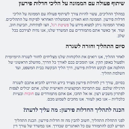
שיתוף פעולה עם הממונה על הליכי חדלות פירעון
במהלך ההליכים, עשוי להיות צורך לשיתוף פעולה עם הממונה על הליכי
חדלות פירעון. הממונה הוא האורגן הממשלתי האחראי לפיקוח על התהליכים.
באתר הממונה ניתן למצוא מידע על
פשיטת רגל
, הצו לפתיחת, תביעת חוב,
ועוד. אך כאשר אתם מתמודדים עם המשרד שלנו, אנו נהיה לצידכם בכל
שלב.
סיום התהליך וחזרה לשגרה
לאחר ההליך, אנו רואים את הלקוחות שלנו מצליחים לחזור לשגרה היומיומית
ולפעול באופן תקין. אנו תומכים בכם לאורך כל הדרך, מהשלב הראשוני של
החלטה אם לבקש חדלות פירעון, דרך הליך הבקשה בבית המשפט, ועד
השלמת ההליך.
בסיום, עורך דין לחדלות פירעון מצויד בידע הדרוש להביא אתכם לשגרה
הרגילה שלכם. עם התמיכה המקצועית והאישית שלנו, אתם יכולים לצפות
לפתרון משביע רצון. אז אל תחכו, אם אתם מתמודדים עם
חובות
ובעיות
כלכליות – אנו כאן לעזור. אנו מחכים לשמוע מכם.
הכנה לתהליך החדלות פירעון: מה עליך לדעת?
לפני התחלת התהליך, חשוב להבין מה זה חדלות פירעון. הבנת התהליך
תסייע לכם להתמודד עם כל האתגרים שבדרך. אנו במשרד של עורך דין