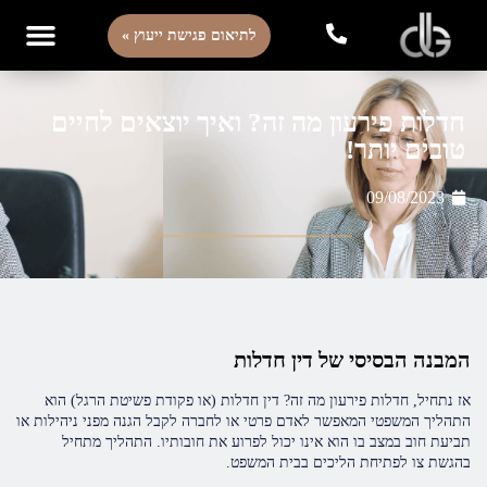
לתיאום פגישת ייעוץ »
חדלות פירעון מה זה? ואיך יוצאים לחיים
טובים יותר!
09/08/2023
המבנה הבסיסי של דין חדלות
אז נתחיל, חדלות פירעון מה זה? דין חדלות (או פקודת פשיטת הרגל) הוא
התהליך המשפטי המאפשר לאדם פרטי או לחברה לקבל הגנה מפני ניהילות או
תביעת חוב במצב בו הוא אינו יכול לפרוע את חובותיו. התהליך מתחיל
בהגשת צו לפתיחת הליכים בבית המשפט.