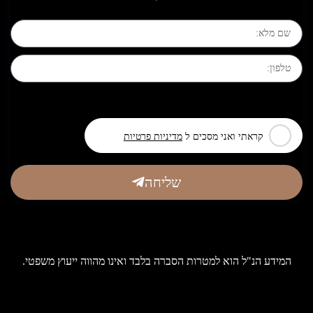
[leadercf7 campid="6710"]
קראתי ואני מסכים ל
מדיניות פרטיות
שליחה
המידע הנ"ל הוא למטרות הסברה בלבד ואינו מהווה ייעוץ משפטי.