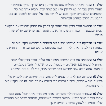
שלב 1:
הכנה כשאתה מחליט שחדלות פירעון היא הדרך, צריך להתקשר
לעורך הדין שבחרת, או לקופץ אליו אם אתה יכול. תביא איתך את כל
המסמכים הכלכליים שלך, ואם יש לך שאלות, אל תתבייש לשאול. זה כמו
התכוננות לקרב במגרש הכדורגל.
שלב 2:
ההגשה עורך הדין שלך יעזור לך להכין את התיק ולהגיש את הבקשה
לבית המשפט. זה כמו להגיש כדור לשער, אתה רוצה שהשופט יחליט שזה
פנדל!
שלב 3:
הבדיקה בית המשפט יבדוק את המסמכים שהוגשו ויקבע אם זה
באמת רצוי לפתוח את הליך. זה כמו שהשופט מחליט אם הכדור חורג מהשער
או לא.
שלב 4:
ההסכמה אם בית המשפט מאשר את הליך, עורך הדין שלך ינסה
להגיע להסכמה עם הניצולים – כלומר, עם מי שיש לך חובות כלכליים
אליהם. אתה רוצה שזה יתרחש כמה שיותר מהר, כדי לסיים את המשחק.
שלב 5:
ההכרזה אם לא ניתן להגיע להסכמה, בית המשפט יכול להכריז על
פשיטת רגל – כלומר, למכור נכסים כדי לשלם את החובות. זה כמו לקבוע את
חוקי המשחק.
שלב 6:
השחרור כשהתהליך מסתיים, אתה משוחרר ואתה יכול לחגוג כמו
אחרי ניצחון בגמר הגביע. תחזור לשגרה היומיומית, תתחיל לשלם את החובות
שלך, ותמשיך לשחק במשחק החיים שלך.