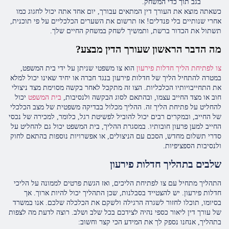
בגב תוך כדי המשחק.
כשאתה מוצא את העורך דין המתאים עבורך, יום אחד אתה יכול לחגוג כמו
אחרי שנותיים בלי פנדלים! אז תרשום את השערים הכלכליים על פי תוכנית,
תשתול את הכדור ברשת, ותמשיך לשחק במשחק החיים שלך.
מה הדבר הראשון שעורך הדין מבצע?
צו לפתיחת הליך חדלות פירעון
הוא צו משפטי שניתן על ידי בית המשפט,
במטרה להתחיל הליך של חדלות פירעון בנגד חברה או יחיד שאינו יכול למלא
את התחייבויותיו הכלכליות. הצו זה מתקבל לאחר בקשה מסוימת מצד ניצולי
חוב או מצד החייב עצמו, ובהתאם לסוג הבקשה ולנסיבות,
בית המשפט
יכול
להחליט על פתיחת הליך זה. ההליך מכלול בבדיקה משפטית של מצב הכלכלי
של החייב, ובמקרים רבים יכול להוביל לפשיטת רגל, כלומר, למכירה של נכסי
החייב למען פרעון חובותיו. במסגרת ההליך, בית המשפט יכול גם להחליט על
סדרי תשלום מחדש, הסכם עם הניצולים, או אפשרויות נוספות בהתאם לחוק
ולנסיבות הספציפיות.
שלבים בתהליך חדלות פירעון
התהליך מתחיל עם צו לפתיחת הליכים, ואז הגשת פרטים לממונה על הליכי
חדלות פירעון. יש להצטייד בסבלנות, שכן התהליך יכול להיות ארוך. אך
בסיומו, תוכלו לחזור לשגרה הרגילה ולשקם את הכלכלה שלכם. אנו במשרד
של עורך דין ליאור כספי נהיה לצידכם בכל שלב ושלב. רוצה לדעת מה לצפות
בתהליך, אנחנו נספק לך את המידע הכי קצר וחשוב: