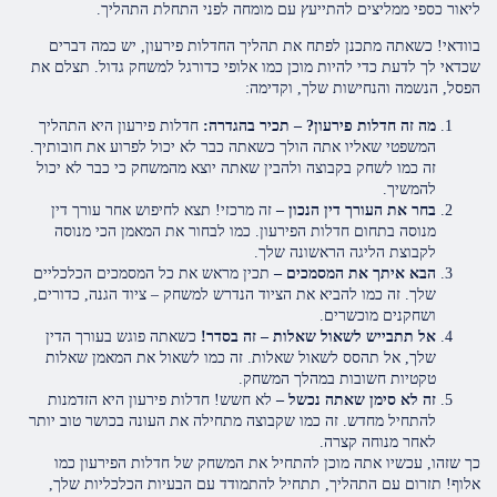
ליאור כספי ממליצים להתייעץ עם מומחה לפני התחלת התהליך.
בוודאי! כשאתה מתכנן לפתח את תהליך החדלות פירעון, יש כמה דברים
שכדאי לך לדעת כדי להיות מוכן כמו אלופי כדורגל למשחק גדול. תצלם את
הפסל, הנשמה והנחישות שלך, וקדימה:
מה זה חדלות פירעון? – תכיר בהגדרה:
חדלות פירעון היא התהליך
המשפטי שאליו אתה הולך כשאתה כבר לא יכול לפרוע את חובותיך.
זה כמו לשחק בקבוצה ולהבין שאתה יוצא מהמשחק כי כבר לא יכול
להמשיך.
בחר את העורך דין הנכון –
זה מרכזי! תצא לחיפוש אחר עורך דין
מנוסה בתחום חדלות הפירעון. כמו לבחור את המאמן הכי מנוסה
לקבוצת הליגה הראשונה שלך.
הבא איתך את המסמכים –
תכין מראש את כל המסמכים הכלכליים
שלך. זה כמו להביא את הציוד הנדרש למשחק – ציוד הגנה, כדורים,
ושחקנים מוכשרים.
אל תתבייש לשאול שאלות – זה בסדר!
כשאתה פוגש בעורך הדין
שלך, אל תהסס לשאול שאלות. זה כמו לשאול את המאמן שאלות
טקטיות חשובות במהלך המשחק.
זה לא סימן שאתה נכשל –
לא חשש! חדלות פירעון היא הזדמנות
להתחיל מחדש. זה כמו שקבוצה מתחילה את העונה בכושר טוב יותר
לאחר מנוחה קצרה.
כך שזהו, עכשיו אתה מוכן להתחיל את המשחק של חדלות הפירעון כמו
אלוף! תזרום עם התהליך, תתחיל להתמודד עם הבעיות הכלכליות שלך,