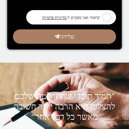
[leadercf7 campid="6710"]
קראתי ואני מסכים ל
מדיניות פרטיות
שליחה
"תמיד תזכרו שההחלטה שלכם
להצליח היא הרבה יותר חשובה
מאשר כל דבר אחר"