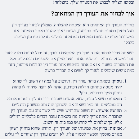
ובסופו תצליח לכבוש את המטרה שלך. בהצלחה!
איך לבחור את העורך דין המתאים?
בחירת העורך דין המתאים היא המפתח להצלחה. מומלץ לבחור בעורך דין
בעל ניסיון בתחום חדלות הפירעון, ושיודע איך להגיב באתר הממונה. אנו
במשרדנו מצוידים בצוות מומחים המתמחה בהליכי חדלות פירעון ושיקום
כלכלי.
כשאתה צריך לבחור את העורך דין המתאים עבורך, זה יכול להיות כמו לבחור
חבר למשחק כדורגל. רק שפה אתה רוצה לציין את השערים הכלכליים ולא
את השערים בשער. אז אם אתה בחיפוש אחר עורך דין לחדלות פירעון, הנה
כמה טיפים שיכולים לעזור לך לשים את הכדור ברשת:
ניסיון:
כשאתה בוחר עורך דין, תחשוב על כמה זה חשוב לך שהוא
יהיה מנוסה בתחום חדלות הפירעון. אתה לא רוצה שיהיה לו פחות
ניסיון ממך בכדורגל, נכון?
המלצות:
תשאל סביב, שאל אנשים שעברו דרך תהליך דומה וראו מה
הם ממליצים. זה כמו לשאול אם השחקן הזה טוב במשחק הרגליים.
תחושה אישית:
זה חשוב שתרגיש שיש לך קשר טוב עם העורך דין
שתבחר. אתה צריך להיות נוח כשאתה עובר דברים כלכליים רגילים
אליו, כך שלגרום לך להרגיש כמו בית זה חשוב.
אמינות:
בדוק את אמינותו של העורך דין. תוודא שהוא מחזיק רשיון
מגורם מוסמך ואפשר לסמוך עליו. לא רוצים עורך דין שיורים לך גולים