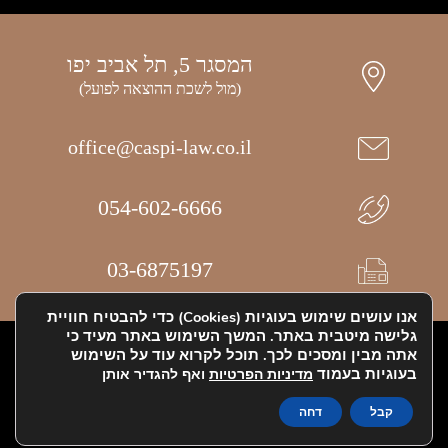
המסגר 5, תל אביב יפו
(מול לשכת ההוצאה לפועל)
office@caspi-law.co.il
054-602-6666
03-6875197
אנו עושים שימוש בעוגיות (Cookies) כדי להבטיח חוויית
גלישה מיטבית באתר. המשך השימוש באתר מעיד כי
אתר זה הוקם ע"י MDN & Digitalos
אתה מבין ומסכים לכך. תוכל לקרוא עוד על השימוש
בעוגיות בעמוד
מדיניות הפרטיות
ואף להגדיר אותן
הצהרת נגישות
קבל
דחה
מדיניות הפרטיות - תקנון האתר