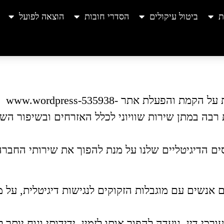
ת
ביטול עיקולים
הסדרי חובות
הוצאה לפועל
חברת ליאור כספי א. ל. ו. חברת עורכי דין, אחראית על הקמת והפעלת אתר www.wordpress-535938-
cl. אנו רואים חשיבות רבה במתן שירות שוויוני לכלל האזרחים ובשי
הדיגיטליים שלנו על מנת להפוך את שירותי החברה 
וכלוסייה הינם אנשים עם מוגבלות הזקוקים לנגישות דיגיטלית, 
כי דין, נועדה להפוך אותו לזמין, ידידותי ונוח יותר