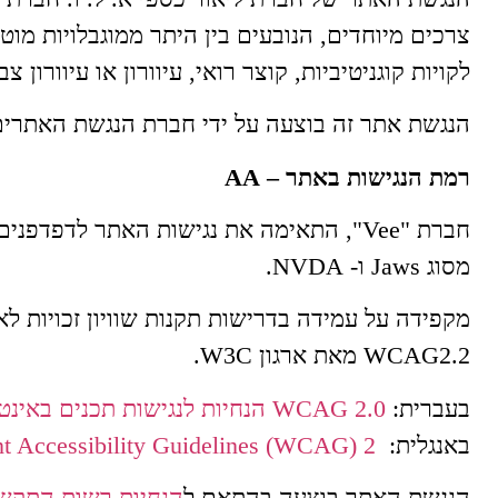
צרכים מיוחדים, הנובעים בין היתר ממוגבלויות מוטו
לקויות קוגניטיביות, קוצר רואי, עיוורון או עיוורון
הנגשת אתר זה בוצעה על ידי חברת הנגשת האתרים "Vee הנגשת אתרי
רמת הנגישות באתר –
AA
חברת "Vee", התאימה את נגישות האתר לדפ
מסוג Jaws ו- NVDA.
WCAG2.2 מאת ארגון W3C.
בעברית:
WCAG 2.0 הנחיות לנגישות תכנים באינטרנט
באנגלית:
t Accessibility Guidelines (WCAG) 2.
הנגשת האתר בוצעה בהתאם ל
הנחיות רשות התקשו