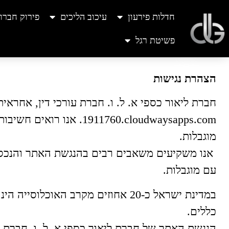
חדלות פירעון
עיכוב הליכים
פירוק חברו
פשיטת רגל
הצהרת נגישות
1911760.oudwaysapps.com
מוגבלות.
אנו משקיעים משאבים רבים בהנגשת האתר והנכסים 
עם מוגבלות.
במדינת ישראל כ-20 אחוזים מקרב הא
כללים.
הנגשת האתר של חברת ליאור כספי א. ל. ו. חברת עור