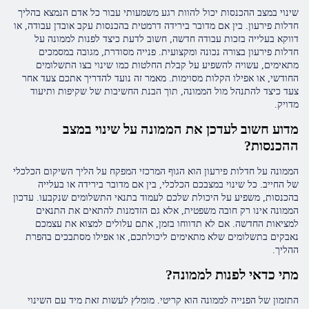
שינוי במצב ההכנסות יכול להוות רגע משמעותי עבור כל אדם הנמצא בהליך
חדלות פירעון. בין אם מדובר בירידה דרמטית בהכנסות עקב אובדן עבודה, או
דווקא בעלייה בזכות עבודה חדשה, חשוב לדעת כיצד לפנות לממונה על
חדלות פירעון בצורה נכונה ומקצועית. פנייה מסודרת, מגובה במסמכים
מתאימים, עשויה להשפיע על קבלת החלטות כמו שינוי בצו התשלומים
החודשי, או אפילו הקלות מסוימות. מאמר זה נועד להדריך אתכם צעד אחר
צעד כיצד להתנהל מול הממונה, תוך הבנת החשיבות של שקיפות ותיעוד
מדויק.
מדוע חשוב לעדכן את הממונה על שינוי במצב
ההכנסות?
הממונה על חדלות פירעון הוא הגוף המרכזי המפקח על הליך השיקום הכלכלי
של החייב. כל שינוי במצבכם הכלכלי, בין אם מדובר בירידה או בעלייה
בהכנסות, משפיע על היכולת שלכם לעמוד בתנאי התשלומים שנקבעו. עדכון
הממונה אינו רק חובה משפטית, אלא גם הזדמנות להתאים את התנאים
למציאות החדשה. אם לא תדווחו בזמן, אתם עלולים למצוא את עצמכם
נאבקים בתשלומים שלא מתאימים ליכולתכם, או אפילו מסתבכים בהפרת
ההליך.
מתי כדאי לפנות לממונה?
התזמון של הפנייה לממונה הוא קריטי. מומלץ לעשות זאת מיד עם השינוי