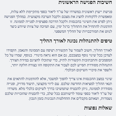
חשיבות הפגישה הראשונית
פגישת ייעוץ ראשונית במשרדו של עו"ד ליאור כספי מתקיימת ללא עלות,
ומאפשרת ללקוחות להציג את מצבם ולקבל הערכה מקצועית. במהלך הפגישה
ניתן לפרט את השינוי בהכנסות ולקבל הדרכה ספציפית לפנייה לממונה. זו
הזדמנות להתחיל את התהליך ברגל ימין, עם תמיכה של צוות שיודע כיצד
לנווט את המורכבויות של ההליך המשפטי.
טיפים להתנהלות נכונה לאורך ההליך
לאורך ההליך, חשוב לשמור על תקשורת רציפה עם הממונה והנאמן. הקפידו
לעדכן בכל שינוי נוסף במצבכם, גם אם הוא נראה מינורי. בנוסף, שמרו על כל
המסמכים והתכתובות הקשורות לתיק, כדי שתוכלו להציגם במידת הצורך.
התנהלות מסודרת תסייע לכם לעבור את התקופה הזו בצורה חלקה יותר,
ולשפר את סיכויי השיקום הכלכלי.
שינוי במצב ההכנסות אינו צריך להפוך למשבר, אלא להזדמנות להתאים את
תנאי ההליך למציאות החדשה שלכם. עם ליווי מקצועי, תיעוד מדויק, ופנייה
מסודרת לממונה, ניתן להבטיח שתמשיכו בדרך לשיקום כלכלי מלא. משרדו
של עו"ד ליאור כספי עומד לרשותכם בכל שלב, כדי להבטיח שהזכויות שלכם
נשמרות, ושאתם מקבלים את ההחלטות הנכונות בזמן הנכון.
שאלות נפוצות