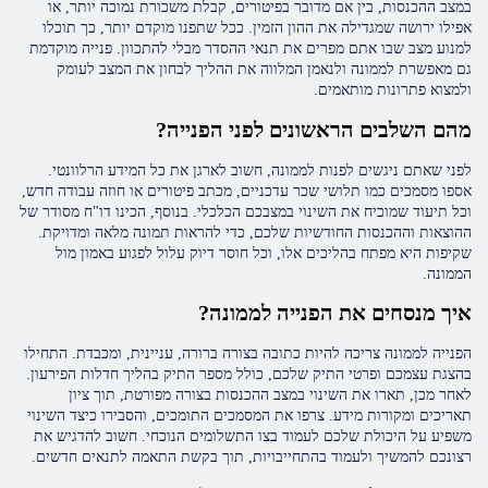
במצב ההכנסות, בין אם מדובר בפיטורים, קבלת משכורת נמוכה יותר, או
אפילו ירושה שמגדילה את ההון הזמין. ככל שתפנו מוקדם יותר, כך תוכלו
למנוע מצב שבו אתם מפרים את תנאי ההסדר מבלי להתכוון. פנייה מוקדמת
גם מאפשרת לממונה ולנאמן המלווה את ההליך לבחון את המצב לעומק
ולמצוא פתרונות מותאמים.
מהם השלבים הראשונים לפני הפנייה?
לפני שאתם ניגשים לפנות לממונה, חשוב לארגן את כל המידע הרלוונטי.
אספו מסמכים כמו תלושי שכר עדכניים, מכתב פיטורים או חוזה עבודה חדש,
וכל תיעוד שמוכיח את השינוי במצבכם הכלכלי. בנוסף, הכינו דו"ח מסודר של
ההוצאות וההכנסות החודשיות שלכם, כדי להראות תמונה מלאה ומדויקת.
שקיפות היא מפתח בהליכים אלו, וכל חוסר דיוק עלול לפגוע באמון מול
הממונה.
איך מנסחים את הפנייה לממונה?
הפנייה לממונה צריכה להיות כתובה בצורה ברורה, עניינית, ומכבדת. התחילו
בהצגת עצמכם ופרטי התיק שלכם, כולל מספר התיק בהליך חדלות הפירעון.
לאחר מכן, תארו את השינוי במצב ההכנסות בצורה מפורטת, תוך ציון
תאריכים ומקורות מידע. צרפו את המסמכים התומכים, והסבירו כיצד השינוי
משפיע על היכולת שלכם לעמוד בצו התשלומים הנוכחי. חשוב להדגיש את
רצונכם להמשיך ולעמוד בהתחייבויות, תוך בקשת התאמה לתנאים חדשים.