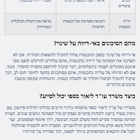
מכתב
אישור רשמי ממעסיק קודם
מסביר ירידה בהכנסות
פיטורים
דו"ח
רשימה מפורטת של הוצאות
מראה את היכולת הכלכלית
הוצאות
חודשיות
האמיתית
מהם הסיכונים באי-דיווח על שינוי?
אי-דיווח על שינוי במצב ההכנסות עלול להוביל לתוצאות חמורות. אם לא
תעדכנו את הממונה על ירידה בהכנסות, אתם עלולים להיקלע למצב שבו
אינכם מסוגלים לעמוד בתשלומים, דבר שיכול להיתפס כהפרת ההסדר. מנגד,
אם לא תדווחו על עלייה בהכנסות, אתם מסתכנים בחשד לחוסר תום לב, דבר
שיכול להוביל לביטול ההליך או להטלת קנסות. התנהלות שקופה מונעת
סיבוכים מיותרים.
כיצד משרד עו"ד ליאור כספי יכול לסייע?
משרדו של עו"ד ליאור כספי מתמחה בליווי חייבים בהליכי חדלות פירעון, עם
ניסיון עשיר בייצוג לקוחות פרטיים ועסקיים מול הממונה ונושים שונים. הצוות
המיומן במשרד מסייע החל משלב הכנת הבקשה, דרך איסוף המסמכים, ועד
לניהול משא ומתן מול הגורמים הרלוונטיים. המטרה היא להבטיח שהלקוח
יקבל את התנאים המתאימים ביותר למצבו, תוך שמירה על זכויותיו.