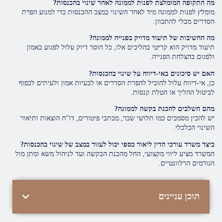
מה התקופה המומלצת לפנות לממונה לאחר שינוי בהכנסות?
מומלץ לפנות לממונה מיד לאחר השינוי במצב ההכנסות כדי למנוע הפרת
הסדרים מבלי להתכוון.
מה החשיבות של תיעוד מדויק בפנייה לממונה?
תיעוד מדויק הוא קריטי בהליכים אלו, כל חוסר דיוק עלול לפגוע באמון
ולפגום בהצלחת הפנייה.
האם יש סיכונים באי-דיווח על שינוי בהכנסות?
כן, אי-דיווח עלול להוביל להפרת הסדרים או לבעיות אמון ולעיתים לכפוף
לביטול ההליך או הטלת קנסות.
מהם השלבים להכנת בקשה לממונה?
יש להכין מסמכים כמו תלושי שכר, מכתבי פיטורים, דו"ח הוצאות ותיאור
השינוי הכלכלי.
כיצד משרד עורכי הדין ליאור כספי יכול לעזור במצב של שינוי בהכנסות?
המשרד מציע ליווי מקצועי, החל מהכנת הבקשה ועד לניהול משא ומתן מול
הגורמים הרלוונטיים.
תוכן עניינים