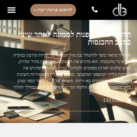
לתיאום פגישת ייעוץ »
הדרך הנכונה לפנות לממונה לאחר שינוי
במצב ההכנסות
המדריך מתאר כיצד להתנהל נכון מול הממונה על חדלות פירעון במקרה
של שינוי בהכנסות. הוא מדגיש את החשיבות של עדכון מהיר ומדויק,
מציע שלבים לארגון מסמכים ולכתיבת פנייה מסודרת, ומדגיש את
יתרונות הליווי המשפטי המקצועי. כמו כן, מוצגות האפשרויות השונות
לאחר הפנייה והסיכונים באי-דיווח. משרדו של עו"ד ליאור כספי מציע
סיוע משפטי בליווי מטרות הלקוח תוך שמירה על זכויותיו במהלך ההליך.
13/11/2025