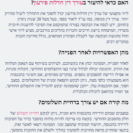
האם כדאי להיעזר ב
עורך דין חדלות פירעון
?
ליווי מקצועי של עורך דין חדלות פירעון יכול להפוך את התהליך ליעיל ומדויק
יותר. עורך דין מנוסה, כמו עו"ד ליאור כספי, בעל מעל 20 שנות ניסיון
בתחום, ידע לנסח את הבקשה בצורה שתמקסם את הסיכוי להיענות חיובית.
משרדו, המתמחה בייצוג חייבים וחברות בהליכים מורכבים, מציע ליווי אישי
החל מהגשת הבקשה ועד לקבלת הפתרון המתאים, כולל מחיקת חובות
במקרים רבים.
מהן האפשרויות לאחר הפנייה?
לאחר הפנייה, הממונה יבחן את בקשתכם, לעיתים בשיתוף עם הנאמן המלווה
את התיק. התגובה יכולה לכלול שינוי בצו התשלומים החודשי, הקלות זמניות,
או אפילו דרישה למסמכים נוספים. במקרים מסוימים, אם השינוי בהכנסות
הוא משמעותי כלפי מטה, ניתן לבקש הקפאה זמנית של התשלומים. במצב
הפוך, אם ההכנסות עלו, ייתכן שהממונה יבקש להגדיל את התשלום החודשי,
אך תמיד בהתאם ליכולת הכלכלית.
מה קורה אם יש צורך בדחיית תשלומים?
במצבים שבהם הירידה בהכנסות היא זמנית, ניתן לבקש
דחיית תשלום
של
חלק מהסכום החודשי. בקשה כזו צריכה להיות מלווה בהסבר ברור על הסיבות
לירידה בהכנסה, ותיעוד המוכיח שהמצב זמני. הממונה רשאי לאשר זאת,
בתנאי שהחייב מראה מחויבות להמשיך בהליך ולשלם את החובות בהמשך,