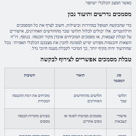
כאשר המצב הכלכלי ישתפר.
מסמכים נדרשים ותיעוד נכון
כדי שהבקשה תטופל במהירות וביעילות, חשוב לצרף את כל המסמכים
הרלוונטיים. אלו יכולים לכלול תלושי שכר מהחודשים האחרונים, אישורים
על קבלת קצבאות, או מסמכים המוכיחים אובדן מקור הכנסה. בנוסף, דו"ח
הוצאות והכנסות מפורט יסייע לממונה להבין את מצבכם הכלכלי האמיתי. ככל
שהתיעוד יהיה מקיף יותר, כך הסיכוי לקבלת מענה חיובי גדל.
טבלת מסמכים אפשריים לצירוף לבקשה
סוג
תיאור
חשיבות
המסמך
תלושי
תלושים מהחודשים
מוכיחים את רמת ההכנסה
שכר
האחרונים
הנוכחית
אישורי
מסמכים מביטוח לאומי או
מציגים מקורות הכנסה
קצבאות
גופים אחרים
נוספים