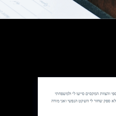
של למעלה מ-200,000 ש"ח. ליאור כספי והצוות המקסים סייעו לי ולמשפחתי
בהסדר משפטי ל-30,000 ש"ח בלבד. ללא ספק שחזר לי השקט הנפשי ואני מודה