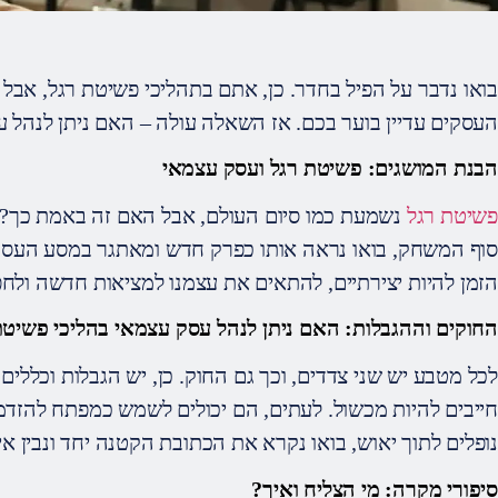
בואו נדבר על הפיל בחדר. כן, אתם בתהליכי פשיטת רגל, אבל
העסקים עדיין בוער בכם. אז השאלה עולה – האם ניתן לנהל 
הבנת המושגים: פשיטת רגל ועסק עצמאי
פשיטת רגל
נשמעת כמו סיום העולם, אבל האם זה באמת כך? 
סוף המשחק, בואו נראה אותו כפרק חדש ומאתגר במסע העסקי
הזמן להיות יצירתיים, להתאים את עצמנו למציאות חדשה ולח
החוקים וההגבלות: האם ניתן לנהל עסק עצמאי בהליכי פשיטת
לכל מטבע יש שני צדדים, וכך גם החוק. כן, יש הגבלות וכללי
חייבים להיות מכשול. לעתים, הם יכולים לשמש כמפתח להזדמ
נופלים לתוך יאוש, בואו נקרא את הכתובת הקטנה יחד ונבין 
סיפורי מקרה: מי הצליח ואיך?