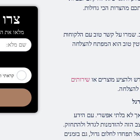
תכם מהצרות הכי גדולות.
צרו 
מלאו את הט
 שמרו על קשר טוב עם הלקוחות
יטין טוב הוא המפתח להצלחה
[leadercf7 campid="6710"]
קראתי ו
ש ולהציע מוצרים או
שירותים
 להצלחה.
גל
אך לא בלתי אפשרי. עם הידע
ב הזה להזדמנות לגדול ולהתחזק.
 תפחדו לחלום גדול, גם בזמנים